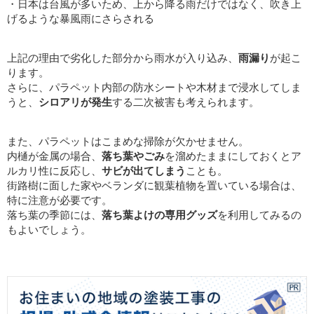
・日本は台風が多いため、上から降る雨だけではなく、吹き上
げるような暴風雨にさらされる
上記の理由で劣化した部分から雨水が入り込み、
雨漏り
が起こ
ります。
さらに、パラペット内部の防水シートや木材まで浸水してしま
うと、
シロアリが発生
する二次被害も考えられます。
また、パラペットはこまめな掃除が欠かせません。
内樋が金属の場合、
落ち葉やごみ
を溜めたままにしておくとア
ルカリ性に反応し、
サビが出てしまう
ことも。
街路樹に面した家やベランダに観葉植物を置いている場合は、
特に注意が必要です。
落ち葉の季節には、
落ち葉よけの専用グッズ
を利用してみるの
もよいでしょう。