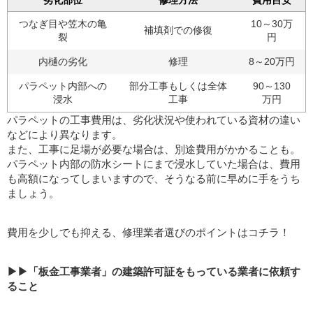
劣化部位
修理方法
費用目安
つなぎ目や笠木の亀
10～30万
補填剤での修復
裂
円
内樋の劣化
修理
8～20万円
パラペット内部への
部分工事もしくは全体
90～130
浸水
工事
万円
パラペットの工事費用は、劣化状況や使われている資材の違い
などにより異なります。
また、工事に足場が必要な場合は、別途費用がかかることも。
パラペット内部の防水シートにまで浸水していた場合は、費用
も高額になってしまいますので、そうなる前に早めに手をうち
ましょう。
費用を少しでも抑える、修理業者選びのポイントはコチラ！
▶▶「板金工事業者」の建築許可証をもっている業者に依頼す
ること