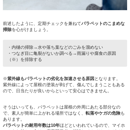
前述したように、定期チェックを兼ねて
パラペットのこまめな
掃除
を心がけましょう。
・内樋の掃除→水や落ち葉などのごみを溜めない
・つなぎ目に亀裂がないか調べる→雨漏りや腐食の原因
（※）を排除する
※
紫外線もパラペットの劣化を加速させる原因
となります。
紫外線によって屋根の塗装が剥げて、傷んでしまうこともある
ので、日当たりが良いからといって安心はできません。
そうはいっても、パラペットは屋根の外周にあたる部分なの
で、素人が簡単に上がれる場所ではなく、
転落やケガの危険
も
あります。
パラペットの耐用年数は10年
ほどといわれているので、マイホ