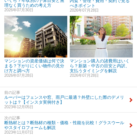
いくら？年収別の予算目安と無
内覧・管理・費用・契約で見る
理なく買うための考え方
べきポイント
2026年07月30日
2026年07月28日
マンションの資産価値は何で決
マンション購入の諸費用はいく
まる？下がりにくい物件の見分
ら？新築・中古の目安と内訳、
け方と調べ方
支払うタイミングを解説
2026年07月28日
2026年07月28日
前の記事
ルーバーはフェンスや窓、雨戸に最適？外壁にした際のデメリ
ットは？【インスタ実例付き】
2023年12月05日
次の記事
断熱材とは？断熱材の種類・価格・性能を比較！グラスウール
やスタイロフォームも解説
2023年11月07日