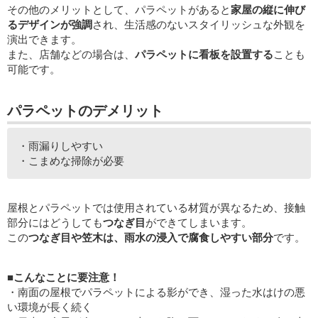
その他のメリットとして、パラペットがあると
家屋の縦に伸び
るデザインが強調
され、生活感のないスタイリッシュな外観を
演出できます。
また、店舗などの場合は、
パラペットに看板を設置する
ことも
可能です。
パラペットのデメリット
・雨漏りしやすい
・こまめな掃除が必要
屋根とパラペットでは使用されている材質が異なるため、接触
部分にはどうしても
つなぎ目
ができてしまいます。
この
つなぎ目や笠木は、雨水の浸入で腐食しやすい部分
です。
■こんなことに要注意！
・南面の屋根でパラペットによる影ができ、湿った水はけの悪
い環境が長く続く