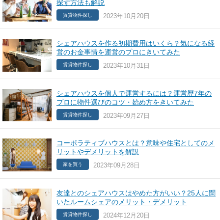
探す方法も解説
2023年10月20日
賃貸物件探し
シェアハウスを作る初期費用はいくら？気になる経
営のお金事情を運営のプロにきいてみた
2023年10月31日
賃貸物件探し
シェアハウスを個人で運営するには？運営歴7年の
プロに物件選びのコツ・始め方をきいてみた
2023年09月27日
賃貸物件探し
コーポラティブハウスとは？意味や住宅としてのメ
リットやデメリットを解説
2023年09月28日
家を買う
友達とのシェアハウスはやめた方がいい？25人に聞
いたルームシェアのメリット・デメリット
2024年12月20日
賃貸物件探し