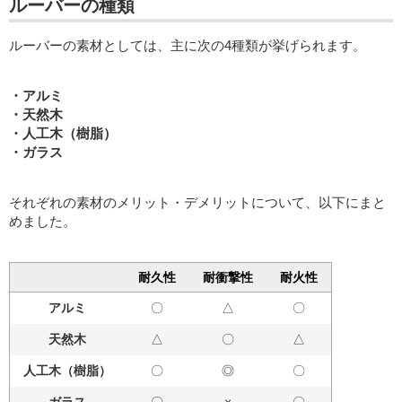
ルーバーの種類
ルーバーの素材としては、主に次の4種類が挙げられます。
・アルミ
・天然木
・人工木（樹脂）
・ガラス
それぞれの素材のメリット・デメリットについて、以下にまと
めました。
耐久性
耐衝撃性
耐火性
アルミ
〇
△
〇
天然木
△
〇
△
人工木（樹脂）
〇
◎
〇
ガラス
〇
×
〇