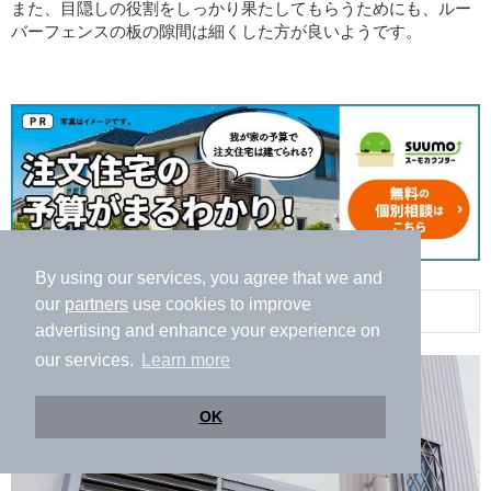
また、目隠しの役割をしっかり果たしてもらうためにも、ルー
バーフェンスの板の隙間は細くした方が良いようです。
By using our services, you agree that we and
our
partners
use cookies to improve
ルーバー窓の使用例
advertising and enhance your experience on
our services.
Learn more
OK