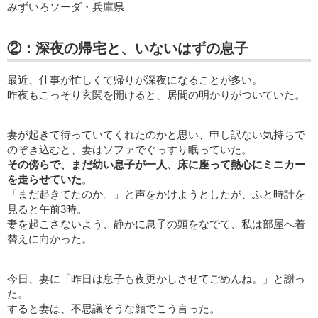
みずいろソーダ・兵庫県
②：深夜の帰宅と、いないはずの息子
最近、仕事が忙しくて帰りが深夜になることが多い。
昨夜もこっそり玄関を開けると、居間の明かりがついていた。
妻が起きて待っていてくれたのかと思い、申し訳ない気持ちで
のぞき込むと、妻はソファでぐっすり眠っていた。
その傍らで、まだ幼い息子が一人、床に座って熱心にミニカー
を走らせていた
。
「まだ起きてたのか。」と声をかけようとしたが、ふと時計を
見ると午前3時。
妻を起こさないよう、静かに息子の頭をなでて、私は部屋へ着
替えに向かった。
今日、妻に「昨日は息子も夜更かしさせてごめんね。」と謝っ
た。
すると妻は、不思議そうな顔でこう言った。