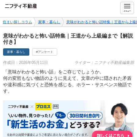
ニフティ不動産
メニュー
住まい探しコラム
家事・暮らし
意味がわかると怖い話特集｜王道から上級
意味がわかると怖い話特集｜王道から上級編まで【解説
付き】
家事・暮らし
#アンケート
作成日：2026年05月11日
ライター：ニフティ不動産編集部
「意味がわかると怖い話」をご存じでしょうか。
何の変哲もない物語のように見えて、文章の中に隠された矛盾
や違和感に気づくと恐怖を感じる、ホラー・サスペンス物語で
す。