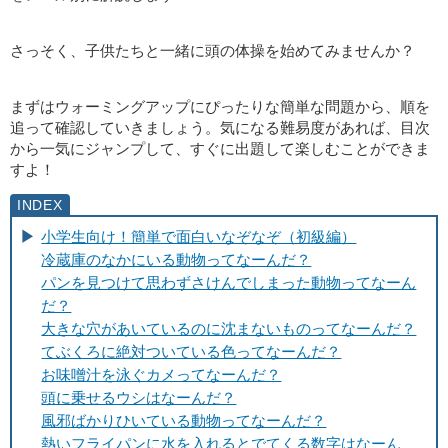
さっそく、子供たちと一緒に頭の体操を始めてみませんか？
まずはウォーミングアップにぴったりな簡単な問題から、順を
追って確認していきましょう。気になる難易度があれば、目次
から一気にジャンプして、すぐに出題して楽しむことができま
すよ！
小学生向け！簡単で面白いなぞなぞ（初級編）
冷蔵庫のなかにいる動物ってなーんだ？
パンを見つけて思わずさけんでしまった動物ってなーん
だ？
大きな穴があいているのに沈まないものってなーんだ？
てぶくろに絶対ついている色ってなーんだ？
お味噌汁を泳ぐカメってなーんだ？
頭に乗せるウシはなーんだ？
風邪ばかりひいている動物ってなーんだ？
熱いフライパンに水を入れるとでてくる数字はなーん