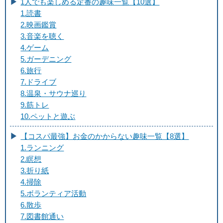
1人でも楽しめる定番の趣味一覧【10選】
1.読書
2.映画鑑賞
3.音楽を聴く
4.ゲーム
5.ガーデニング
6.旅行
7.ドライブ
8.温泉・サウナ巡り
9.筋トレ
10.ペットと遊ぶ
【コスパ最強】お金のかからない趣味一覧【8選】
1.ランニング
2.瞑想
3.折り紙
4.掃除
5.ボランティア活動
6.散歩
7.図書館通い