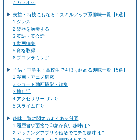
7.カラオケ
実益・特技にもなる！スキルアップ系趣味一覧【6選】
1.ダンス
2.楽器を演奏する
3.英語・英会話
4.動画編集
5.資格取得
6.プログラミング
子供・中学生・高校生でも取り組める趣味一覧【5選】
1.漫画・アニメ研究
2.ショート動画撮影・編集
3.推し活
4.アクセサリーづくり
5.スライム作り
趣味一覧に関するよくある質問
1.履歴書や面接で印象が良い趣味は？
2.マッチングアプリや婚活でモテる趣味は？
3.カップルで楽しめる趣味はある？