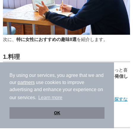
次に、
特に女性におすすめの趣味8選
を紹介します。
1.料理
毎日の食卓が華やかになり、家族や友人に振る舞えばきっと喜
By using our services, you agree that we and
んでくれるでしょう。
作るだけではなくSNSでレシピを発信し
てみる
のもおすすめですよ。
our
partners
use cookies to improve
advertising and enhance your experience on
our services.
Learn more
▶システムキッチン・カウンターキッチンのある物件を探すな
らニフティ不動産！
OK
2.手芸