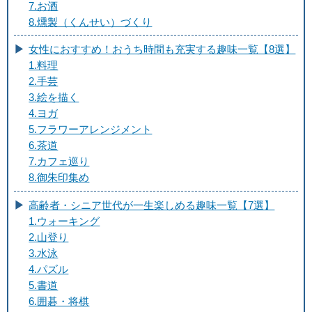
7.お酒
8.燻製（くんせい）づくり
女性におすすめ！おうち時間も充実する趣味一覧【8選】
1.料理
2.手芸
3.絵を描く
4.ヨガ
5.フラワーアレンジメント
6.茶道
7.カフェ巡り
8.御朱印集め
高齢者・シニア世代が一生楽しめる趣味一覧【7選】
1.ウォーキング
2.山登り
3.水泳
4.パズル
5.書道
6.囲碁・将棋