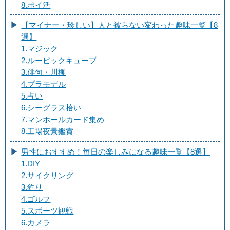
8.ポイ活
【マイナー・珍しい】人と被らない変わった趣味一覧【8
選】
1.マジック
2.ルービックキューブ
3.俳句・川柳
4.プラモデル
5.占い
6.シーグラス拾い
7.マンホールカード集め
8.工場夜景鑑賞
男性におすすめ！毎日の楽しみになる趣味一覧【8選】
1.DIY
2.サイクリング
3.釣り
4.ゴルフ
5.スポーツ観戦
6.カメラ