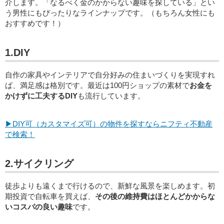
介します。「なるべく金のかからない趣味を探している」とい
う男性にもぴったりなラインナップです。（もちろん女性にも
おすすめです！）
1.DIY
自作の家具やインテリアで自分好みの住まいづくりを実現すれ
ば、満足感は格別です。最近は100円ショップの素材で
お金を
かけずに工夫するDIY
も流行しています。
▶DIY可（カスタマイズ可）の物件を探すならニフティ不動産
で検索！
2.サイクリング
徒歩よりも遠くまで行けるので、新鮮な風景を楽しめます。初
期投資で自転車を買えば、
その後の維持費はほとんどかからな
いコスパの良い趣味
です。