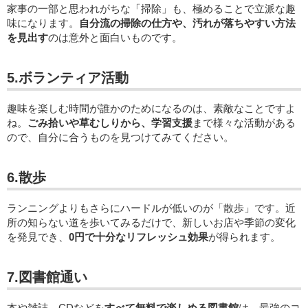
家事の一部と思われがちな「掃除」も、極めることで立派な趣
味になります。
自分流の掃除の仕方や、汚れが落ちやすい方法
を見出す
のは意外と面白いものです。
5.ボランティア活動
趣味を楽しむ時間が誰かのためになるのは、素敵なことですよ
ね。
ごみ拾いや草むしりから、学習支援
まで様々な活動がある
ので、自分に合うものを見つけてみてください。
6.散歩
ランニングよりもさらにハードルが低いのが「散歩」です。近
所の知らない道を歩いてみるだけで、新しいお店や季節の変化
を発見でき、
0円で十分なリフレッシュ効果
が得られます。
7.図書館通い
本や雑誌、CDなどを
すべて無料で楽しめる図書館
は、最強のコ