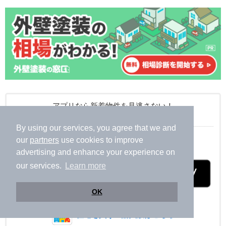
アプリなら新着物件を見逃さない！
ニフティ不動産アプリ
By using our services, you agree that we and
our
partners
use cookies to improve
部屋を借りる！賃貸版はこちら
advertising and enhance your experience on
our services.
Learn more
OK
for iPhone / iPad
for Android
住宅を買う！購入版はこちら