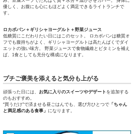
み、豆腐スープでたんぱく質＋水分＋温かさをカバー。 身体に
優しく、お腹にも心にもほどよく満足できるライトランチで
す。
ロカボパン＋ギリシャヨーグルト＋野菜ジュース
低糖質にこだわりたい日にはこのセット。 ロカボパンは糖質オ
フでも腹持ちがよく、ギリシャヨーグルトは高たんぱくでダイ
エットの強い味方。 野菜ジュースで食物繊維とビタミンを補え
ば、1食としても充分な構成になります。
プチご褒美を添えると気分も上がる
頑張った日には、
お気に入りのスイーツやデザート
を追加する
のもおすすめ。
“買うだけ”で済ませる昼ごはんでも、選び方ひとつで
「ちゃん
と満足感のある食事」
になります。