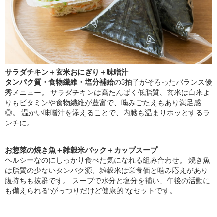
サラダチキン＋玄米おにぎり＋味噌汁
タンパク質・食物繊維・塩分補給
の3拍子がそろったバランス優
秀メニュー。 サラダチキンは高たんぱく低脂質、玄米は白米よ
りもビタミンや食物繊維が豊富で、噛みごたえもあり満足感
◎。 温かい味噌汁を添えることで、内臓も温まりホッとするラ
ンチに。
お惣菜の焼き魚＋雑穀米パック＋カップスープ
ヘルシーなのにしっかり食べた気になれる組み合わせ。 焼き魚
は脂質の少ないタンパク源、雑穀米は栄養価と噛み応えがあり
腹持ちも抜群です。 スープで水分と塩分を補い、午後の活動に
も備えられる“がっつりだけど健康的”なセットです。