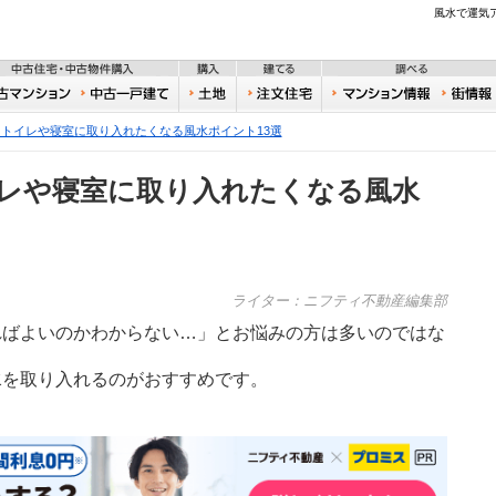
不動産
風水で運気
住宅・新築物件購入
中古住宅・中古物件購入
購入
建てる
一戸建て
中古マンション
中古一戸建て
土地
注文住宅
おうち
トイレや寝室に取り入れたくなる風水ポイント13選
レや寝室に取り入れたくなる風水
ライター：ニフティ不動産編集部
ればよいのかわからない…」とお悩みの方は多いのではな
水を取り入れるのがおすすめです。