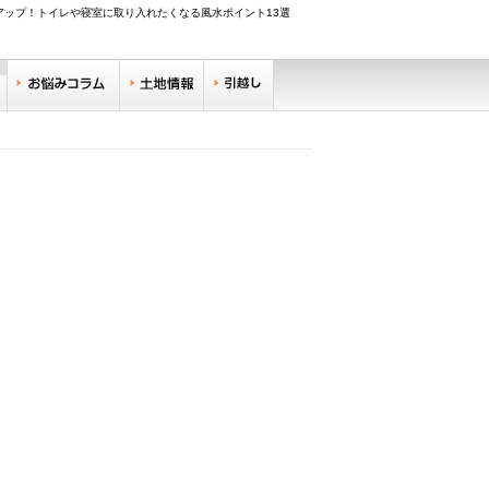
アップ！トイレや寝室に取り入れたくなる風水ポイント13選
調べる
お悩みコラム
土地情報
引越し
リサーチ
住みやすい街サーチ