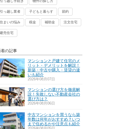
引っ越し手続き
物件の探し方
引っ越し業者
子どもと暮らす
節約
住まいの悩み
税金
補助金
注文住宅
建売住宅
新着の記事
マンションと戸建て住宅のメ
リット・デメリットを解説！
新築・中古や購入・賃貸の違
いも紹介
2026年08月07日
マンションの選び方を徹底解
説！失敗しない不動産会社の
選び方は？
2026年08月06日
中古マンションを買うなら築
年数は何年がおすすめ？いつ
まで住めるかや注意点も紹介
2026年08月05日