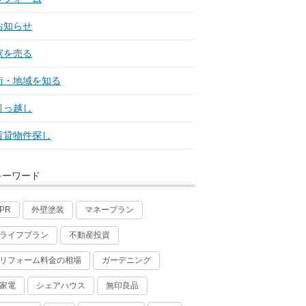
お知らせ
家を売る
街・地域を知る
引っ越し
賃貸物件探し
キーワード
外壁塗装
マネープラン
PR
ライフプラン
不動産投資
リフォーム料金の相場
ガーデニング
家電
シェアハウス
無印良品