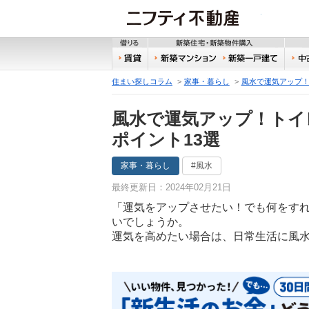
ニフティ
借りる
新築
賃貸
新築マンション
新築
住まい探しコラム
家事・暮らし
風水で運気アップ！
風水で運気アップ！トイ
ポイント13選
家事・暮らし
#風水
最終更新日：2024年02月21日
「運気をアップさせたい！でも何をす
いでしょうか。
運気を高めたい場合は、日常生活に風