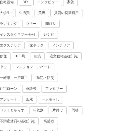
住宅設備
インタビュー
家賃
DIY
大学生
生活費
美容
賃貸の初期費用
ランキング
マナー
間取り
インスタグラマー実例
レシピ
エクステリア
家事ラク
インテリア
移住
100均
新築
注文住宅基礎知識
中古
マンション・アパート
一軒家・一戸建て
防犯・防災
住宅ローン
体験談
ファミリー
アンケート
風水
一人暮らし
ペットと暮らす
年収別
片付け
同棲
不動産賃貸の基礎知識
高齢者