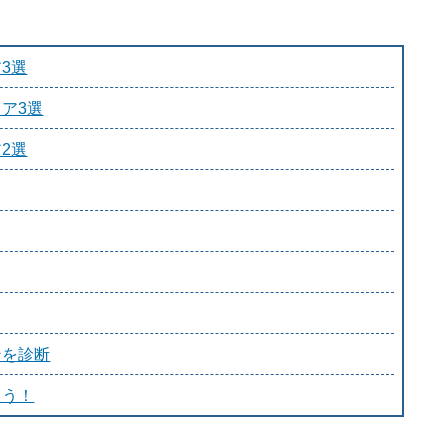
3選
ア3選
2選
ンを診断
よう！