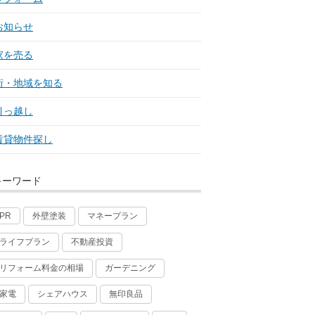
お知らせ
家を売る
街・地域を知る
引っ越し
賃貸物件探し
キーワード
外壁塗装
マネープラン
PR
ライフプラン
不動産投資
リフォーム料金の相場
ガーデニング
家電
シェアハウス
無印良品