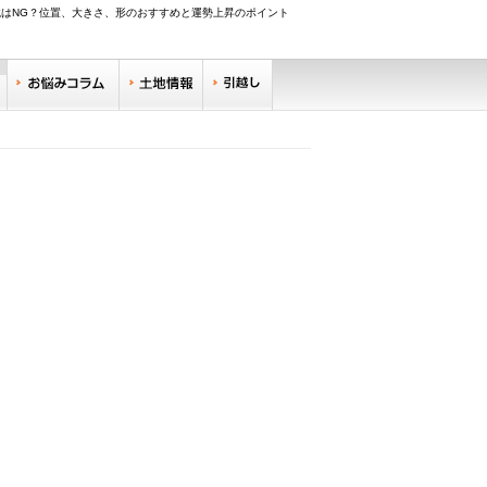
はNG？位置、大きさ、形のおすすめと運勢上昇のポイント
調べる
お悩みコラム
土地情報
引越し
リサーチ
住みやすい街サーチ