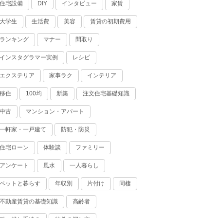
住宅設備
インタビュー
家賃
DIY
大学生
生活費
美容
賃貸の初期費用
ランキング
マナー
間取り
インスタグラマー実例
レシピ
エクステリア
家事ラク
インテリア
移住
100均
新築
注文住宅基礎知識
中古
マンション・アパート
一軒家・一戸建て
防犯・防災
住宅ローン
体験談
ファミリー
アンケート
風水
一人暮らし
ペットと暮らす
年収別
片付け
同棲
不動産賃貸の基礎知識
高齢者