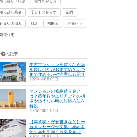
引っ越し手続き
物件の探し方
引っ越し業者
子どもと暮らす
節約
住まいの悩み
税金
補助金
注文住宅
建売住宅
新着の記事
中古マンションを買うなら築
年数は何年がおすすめ？いつ
まで住めるかや注意点も紹介
2026年08月05日
マンションの修繕積立金と
は？築年数やエリアごとの相
場や払えない時の対応方法を
解説
2026年08月04日
【年賀状・寄せ書きなど】一
言メッセージ例文集！感謝を
伝え幸せを願う言葉を紹介
2026年08月03日