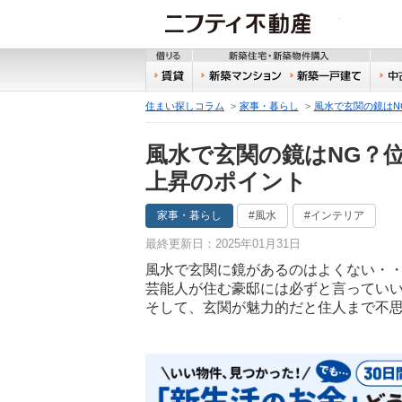
ニフティ
借りる
新築
賃貸
新築マンション
新築
住まい探しコラム
家事・暮らし
風水で玄関の鏡はN
風水で玄関の鏡はNG？
上昇のポイント
家事・暮らし
#風水
#インテリア
最終更新日：2025年01月31日
風水で玄関に鏡があるのはよくない・
芸能人が住む豪邸には必ずと言ってい
そして、玄関が魅力的だと住人まで不