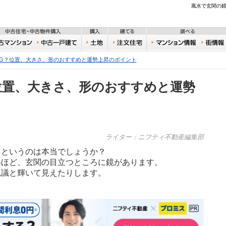
不動産
風水で玄関の鏡
住宅・新築物件購入
中古住宅・中古物件購入
購入
建てる
一戸建て
中古マンション
中古一戸建て
土地
注文住宅
おうち
G？位置、大きさ、形のおすすめと運勢上昇のポイント
位置、大きさ、形のおすすめと運勢
ライター：ニフティ不動産編集部
・というのは本当でしょうか？
いほど、玄関の目立つところに鏡があります。
思議と輝いて見えたりします。