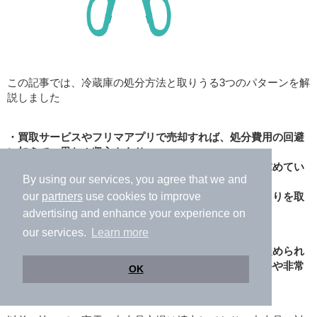
この記事では、冷蔵庫の処分方法と取りうる3つのパターンを解
説しました
・買取サービスやフリマアプリで売却すれば、処分費用の回避
に加えて、思わぬ収入もあり
・周りの人や地元の掲示板サイトを経由して冷蔵庫を求めてい
By using our services, you agree that we and
る人に譲渡すれば、処分費用は不要
・業者に引き取ってもらうならば、複数業者から見積もりを取
our
partners
use cookies to improve
って、可能な限り安価方法を選択
advertising and enhance your experience on
our services.
Learn more
冷蔵庫は、売却や譲渡できれば、家電リサイクル法で定められ
たリサイクル料金の支払は不要になり、処分費用を無料や非常
OK
に安くできます
。