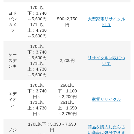
170L以
ヨド
下：3,740
バシ
～5,600円
500~2,750
大型家電リサイクル
カメ
171L以
円
回収
ラ
上：4,730
～5,600円
170L以
下：3,740
ケー
～5,600円
リサイクル回収につ
ズデ
2,200円
171L以
いて
ンキ
上：4,730
～5,600円
170L以
250L以
下：3,740
下：1,100
エデ
円～
～2,200円
ィオ
家電リサイクル
171L以
251L以
ン
上：4,730
上：1,650
円～
～2,750円
170L以下：5,390～7,590
商品を購入したら古
ノジ
円
い商品は処分できま