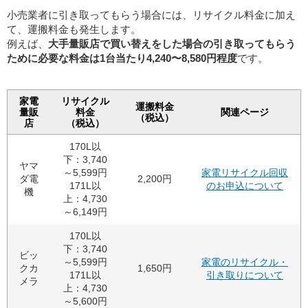
小売業者に引き取ってもらう場合には、リサイクル料金に加え
て、運搬料金も発生します。
例えば、
大手量販店で買い替えをした場合の引き取ってもらう
ために必要な料金は1台当たり4,240〜8,580円程度
です。
家電
リサイクル
運搬料金
量販
料金
関連ページ
（税込）
店
（税込）
170L以
下：3,740
ヤマ
～5,599円
家電リサイクル回収
ダ電
2,200円
171L以
のお申込について
機
上：4,730
～6,149円
170L以
下：3,740
ビッ
～5,599円
家電のリサイクル・
クカ
1,650円
171L以
引き取りについて
メラ
上：4,730
～5,600円