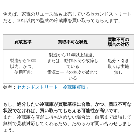
例えば、家電のリユース品も販売しているセカンドストリート
だと、10年以内の型式の冷蔵庫を買い取ってもらえます。
買取不可の
買取基準
買取不可な状況
場合の対応
製造から11年以上経過、
製造から10年
または、動作不良や故障し
処分・引き
以内、かつ、
ている
取りは実施
使用可能
電源コードの表皮が破れて
無し
いる
参考：
セカンドストリート「冷蔵庫買取」
もし、
処分したい冷蔵庫が買取基準に合致、かつ、買取不可な
状況でなければ、買い取ってもらえる可能性が高い
です。
また、冷蔵庫を店舗に持ち込めない場合は、自宅まで出張して
無料で見積対応してくれるため、ためらわず問い合わせしまし
ょう。