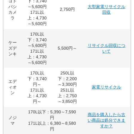
ヨド
下：3,740
バシ
～5,600円
大型家電リサイクル
2,750円
カメ
171L以
回収
ラ
上：4,730
～5,600円
170L以
下：3,740
ケー
～5,600円
リサイクル回収につ
ズデ
5,500円～
171L以
いて
ンキ
上：4,730
～5,600円
170L以
250L以
下：3,740
下：2,200
エデ
円～
～3,300円
ィオ
家電リサイクル
171L以
251L以
ン
上：4,730
上：2,750
円～
～3,850円
170L以下：5,390～7,590
商品を購入したら古
ノジ
円
い商品は処分できま
マ
171L以上：6,380～8,580
すか？
円