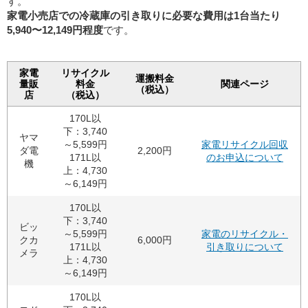
す。
家電小売店での冷蔵庫の引き取りに必要な費用は1台当たり
5,940〜12,149円程度
です。
家電
リサイクル
運搬料金
量販
料金
関連ページ
（税込）
店
（税込）
170L以
下：3,740
ヤマ
～5,599円
家電リサイクル回収
ダ電
2,200円
171L以
のお申込について
機
上：4,730
～6,149円
170L以
下：3,740
ビッ
～5,599円
家電のリサイクル・
クカ
6,000円
171L以
引き取りについて
メラ
上：4,730
～6,149円
170L以