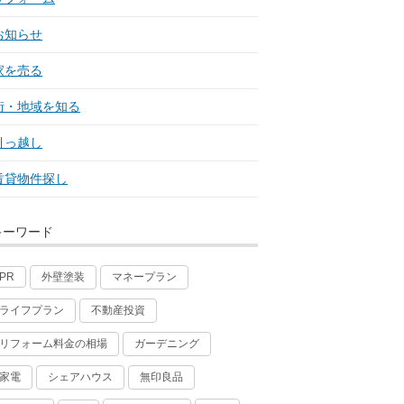
お知らせ
家を売る
街・地域を知る
引っ越し
賃貸物件探し
キーワード
外壁塗装
マネープラン
PR
ライフプラン
不動産投資
リフォーム料金の相場
ガーデニング
家電
シェアハウス
無印良品