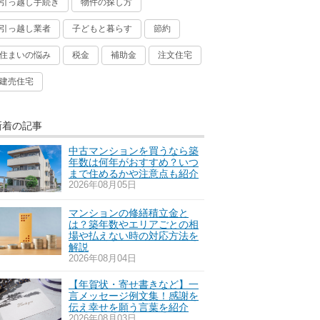
引っ越し手続き
物件の探し方
引っ越し業者
子どもと暮らす
節約
住まいの悩み
税金
補助金
注文住宅
建売住宅
新着の記事
中古マンションを買うなら築
年数は何年がおすすめ？いつ
まで住めるかや注意点も紹介
2026年08月05日
マンションの修繕積立金と
は？築年数やエリアごとの相
場や払えない時の対応方法を
解説
2026年08月04日
【年賀状・寄せ書きなど】一
言メッセージ例文集！感謝を
伝え幸せを願う言葉を紹介
2026年08月03日