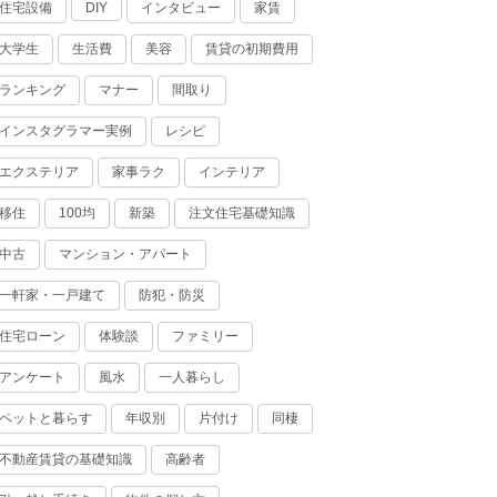
住宅設備
インタビュー
家賃
DIY
大学生
生活費
美容
賃貸の初期費用
ランキング
マナー
間取り
インスタグラマー実例
レシピ
エクステリア
家事ラク
インテリア
移住
100均
新築
注文住宅基礎知識
中古
マンション・アパート
一軒家・一戸建て
防犯・防災
住宅ローン
体験談
ファミリー
アンケート
風水
一人暮らし
ペットと暮らす
年収別
片付け
同棲
不動産賃貸の基礎知識
高齢者