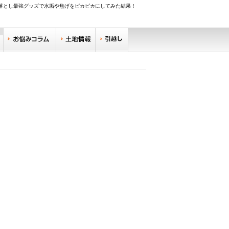
落とし最強グッズで水垢や焦げをピカピカにしてみた結果！
調べる
お悩みコラム
土地情報
引越し
リサーチ
住みやすい街サーチ