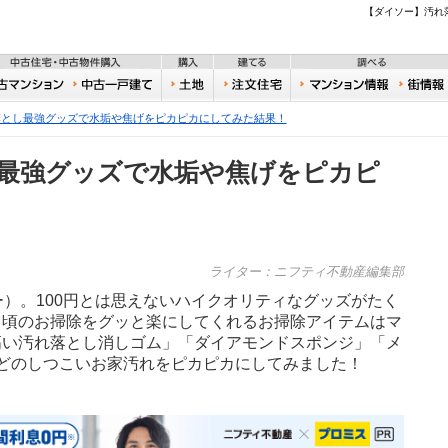
不動産
【ダイソー】汚れ
住宅・新築物件購入
中古住宅・中古物件購入
購入
建てる
一戸建て
中古マンション
中古一戸建て
土地
注文住宅
おうち
落とし最強グッズで水垢や焦げをピカピカにしてみた結果！
最強グッズで水垢や焦げをピカピ
ライター：ニフティ不動産編集部
ー）。100円とは思えないハイクオリティなグッズがたく
日頃のお掃除をグッと楽にしてくれるお掃除アイテムはマ
高い汚れ落とし消しゴム」「ダイアモンドスポンジ」「メ
どのしつこいお家汚れをピカピカにしてみました！