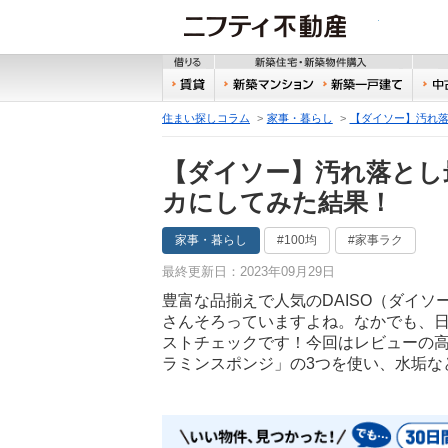
ニフティ
借りる
新築
賃貸
新築マンション
新築
住まい探しコラム
家事・暮らし
【ダイソー】汚れ
【ダイソー】汚れ落とし
カにしてみた結果！
家事・暮らし
#100均
#家事ラク
最終更新日：2023年09月29日
豊富な品揃えで人気のDAISO（ダイソ
さんそろっていますよね。なかでも、
ストチェックです！今回はレビューの
ラミンスポンジ」の3つを使い、水垢な