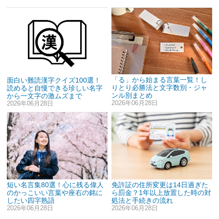
「る」から始まる言葉一覧！し
面白い難読漢字クイズ100選！
りとり必勝法と文字数別・ジャ
読めると自慢できる珍しい名字
ンル別まとめ
から一文字の激ムズまで
2026年06月28日
2026年06月28日
短い名言集80選！心に残る偉人
免許証の住所変更は14日過ぎた
のかっこいい言葉や座右の銘に
ら罰金？1年以上放置した時の対
したい四字熟語
処法と手続きの流れ
2026年06月28日
2026年06月28日