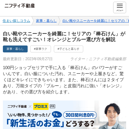
ニフティ不動産
メニュー
住まい探しコラム
家事・暮らし
白い靴やスニーカーを綺麗に！セリアの「
白い靴やスニーカーを綺麗に！セリアの「棒石けん」が
靴も洗えてすごい！オレンジとブルー選び方を解説
家事・暮らし
#家事ラク
#子どもと暮らす
最終更新日：2023年09月27日
ライター：ニフティ不動産編集部
100円ショップセリアで手に入る「棒石けん」のパワーがすご
いんです。白い服についた汚れ、スニーカーや上履きなど。驚
くほどキレイにできちゃいます。また、棒石けんには２タイプ
あり、万能タイプの「ブルー」と皮脂汚れに強い「オレンジ」
があり、その選び方を紹介します。