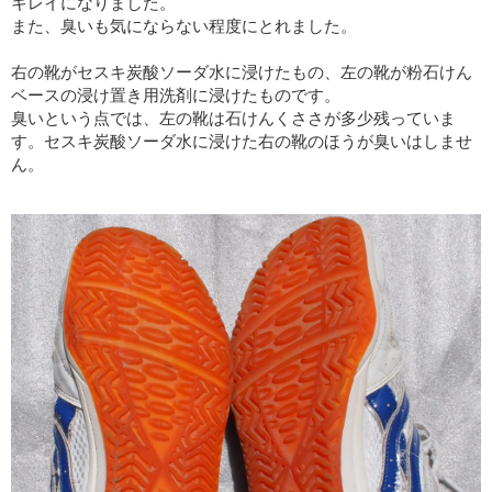
キレイになりました。
また、臭いも気にならない程度にとれました。
右の靴がセスキ炭酸ソーダ水に浸けたもの、左の靴が粉石けん
ベースの浸け置き用洗剤に浸けたものです。
臭いという点では、左の靴は石けんくささが多少残っていま
す。セスキ炭酸ソーダ水に浸けた右の靴のほうが臭いはしませ
ん。