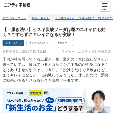
ニフティ不動産
メニュー
住まい探しコラム
家事・暮らし
【上履き洗い】セスキ炭酸ソーダは靴のニ
【上履き洗い】セスキ炭酸ソーダは靴のニオイにも効
く？こすらずにキレイになるか実験！
家事・暮らし
#子どもと暮らす
#家事ラク
最終更新日：2023年10月31日
ライター：ニフティ不動産編集部
子供が持ち帰ってくる上履き・靴、週末のうちに洗わなきゃと
思っていても、疲れているとゴシゴシこするのが面倒になるこ
とはありませんか？そこで今回、「浸けるだけで上履きはどこ
までキレイになるか」に挑戦してみました。使ったのは、消臭
に効果があるとされるセスキ炭酸ソーダです。