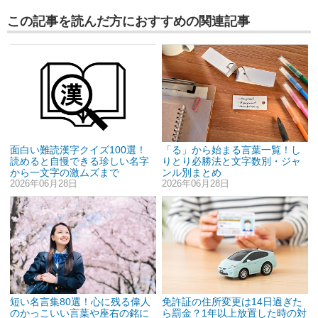
この記事を読んだ方におすすめの関連記事
「る」から始まる言葉一覧！し
面白い難読漢字クイズ100選！
りとり必勝法と文字数別・ジャ
読めると自慢できる珍しい名字
ンル別まとめ
から一文字の激ムズまで
2026年06月28日
2026年06月28日
短い名言集80選！心に残る偉人
免許証の住所変更は14日過ぎた
のかっこいい言葉や座右の銘に
ら罰金？1年以上放置した時の対