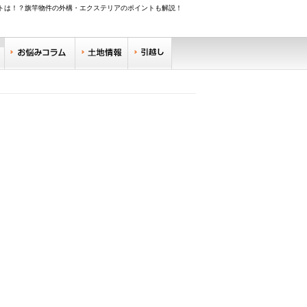
トは！？旗竿物件の外構・エクステリアのポイントも解説！
調べる
お悩みコラム
土地情報
引越し
リサーチ
住みやすい街サーチ