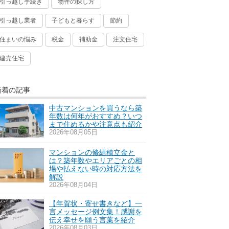
引っ越し手続き
物件の探し方
引っ越し業者
子どもと暮らす
節約
住まいの悩み
税金
補助金
注文住宅
建売住宅
新着の記事
中古マンションを買うなら築
年数は何年がおすすめ？いつ
まで住めるかや注意点も紹介
2026年08月05日
マンションの修繕積立金と
は？築年数やエリアごとの相
場や払えない時の対応方法を
解説
2026年08月04日
【年賀状・寄せ書きなど】一
言メッセージ例文集！感謝を
伝え幸せを願う言葉を紹介
2026年08月03日