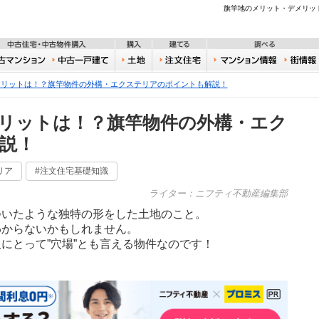
不動産
旗竿地のメリット・デメリッ
住宅・新築物件購入
中古住宅・中古物件購入
購入
建てる
一戸建て
中古マンション
中古一戸建て
土地
注文住宅
おうち
メリットは！？旗竿物件の外構・エクステリアのポイントも解説！
リットは！？旗竿物件の外構・エク
説！
リア
#注文住宅基礎知識
ライター：ニフティ不動産編集部
ついたような独特の形をした土地のこと。
わからないかもしれません。
にとって”穴場”とも言える物件なのです！