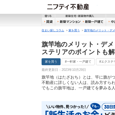
ニフティ
借りる
新築
賃貸
新築マンション
新築
住まい探しコラム
家を買う
旗竿地のメリット・デ
旗竿地のメリット・デメ
ステリアのポイントも解
家を買う
#一軒家・一戸建て
#エクステ
最終更新日：2023年10月29日
旗竿地（はたざおち）とは、竿に旗が
不動産に詳しくない人は、読み方すら
でもこの旗竿地は、一戸建てを夢みる人