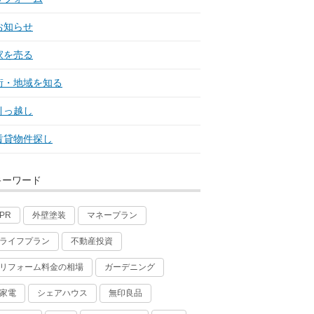
お知らせ
家を売る
街・地域を知る
引っ越し
賃貸物件探し
キーワード
外壁塗装
マネープラン
PR
ライフプラン
不動産投資
リフォーム料金の相場
ガーデニング
家電
シェアハウス
無印良品