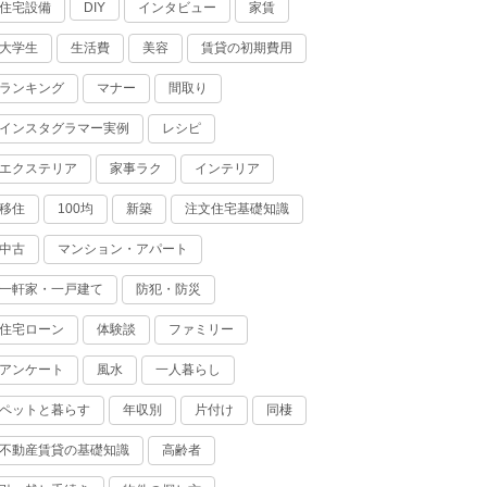
住宅設備
インタビュー
家賃
DIY
大学生
生活費
美容
賃貸の初期費用
ランキング
マナー
間取り
インスタグラマー実例
レシピ
エクステリア
家事ラク
インテリア
移住
100均
新築
注文住宅基礎知識
中古
マンション・アパート
一軒家・一戸建て
防犯・防災
住宅ローン
体験談
ファミリー
アンケート
風水
一人暮らし
ペットと暮らす
年収別
片付け
同棲
不動産賃貸の基礎知識
高齢者