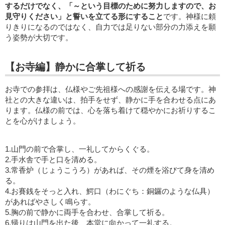
するだけでなく、「～という目標のために努力しますので、お
見守りください」と誓いを立てる形にすること
です。神様に頼
りきりになるのではなく、自力では足りない部分の力添えを願
う姿勢が大切です。
【お寺編】静かに合掌して祈る
お寺での参拝は、仏様やご先祖様への感謝を伝える場です。神
社との大きな違いは、拍手をせず、静かに手を合わせる点にあ
ります。仏様の前では、心を落ち着けて穏やかにお祈りするこ
とを心がけましょう。
1.山門の前で合掌し、一礼してからくぐる。
2.手水舎で手と口を清める。
3.常香炉（じょうこうろ）があれば、その煙を浴びて身を清め
る。
4.お賽銭をそっと入れ、鰐口（わにぐち：銅鑼のような仏具）
があればやさしく鳴らす。
5.胸の前で静かに両手を合わせ、合掌して祈る。
6.帰りは山門を出た後、本堂に向かって一礼する。