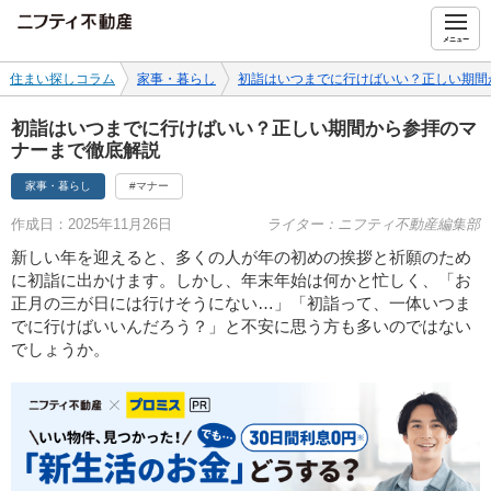
ニフティ不動産
メニュー
住まい探しコラム
家事・暮らし
初詣はいつまでに行けばいい？正しい期間
初詣はいつまでに行けばいい？正しい期間から参拝のマ
ナーまで徹底解説
家事・暮らし
#マナー
作成日：2025年11月26日
ライター：ニフティ不動産編集部
新しい年を迎えると、多くの人が年の初めの挨拶と祈願のため
に初詣に出かけます。しかし、年末年始は何かと忙しく、「お
正月の三が日には行けそうにない…」「初詣って、一体いつま
でに行けばいいんだろう？」と不安に思う方も多いのではない
でしょうか。