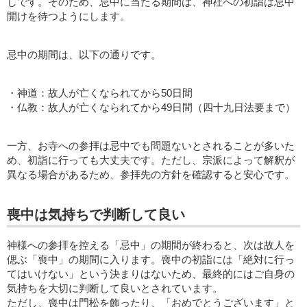
しです。そのため、忌中に当たる期間は、神社への初詣は忌中
開けを待つようにします。
忌中の期間は、以下の通りです。
・神道：故人が亡くなられてから50日間
・仏教：故人が亡くなられてから49日間（四十九日法要まで）
一方、お寺への参拝は忌中でも問題ないとされることが多いた
め、初詣に行っても大丈夫です。ただし、宗派によって解釈が
異なる場合があるため、参拝先の方針を確認すると安心です。
喪中は気持ちで判断して良い
神様への参拝を控える「忌中」の期間が終わると、次は故人を
偲ぶ「喪中」の期間に入ります。喪中の初詣には「絶対に行っ
てはいけない」という決まりはないため、最終的にはご自身の
気持ちを大切に判断して良いとされています。
ただし、喪中は門松を飾ったり、「おめでとうございます」と