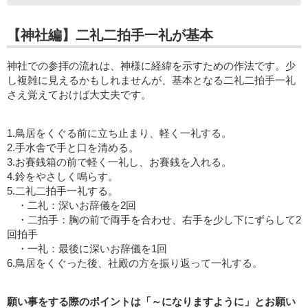
【神社編】二礼二拍手一礼が基本
神社での参拝の流れは、神様に経緯を示すための作法です。少
し複雑に見えるかもしれませんが、基本となる二礼二拍手一礼
さえ覚えておけば大丈夫です。
1.鳥居をくぐる前に立ち止まり、軽く一礼する。
2.手水舎で手と口を清める。
3.お賽銭箱の前で軽く一礼し、お賽銭を入れる。
4.鈴をやさしく鳴らす。
5.二礼二拍手一礼する。
・二礼：深いお辞儀を2回
・二拍手：胸の前で両手を合わせ、右手を少し下にずらして2
回拍手
・一礼：最後に深いお辞儀を1回
6.鳥居をくぐった後、社殿の方を振り返って一礼する。
願い事をする際のポイントは「～になりますように」とお願い