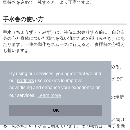
気持ちを込めて一礼すると、より丁寧ですよ。
手水舎の使い方
手水（ちょうず・てみず）は、神仏にお参りする前に、自分自
身の心と身体についた穢れを洗い流すための禊（みそぎ）にあ
たります。一連の動作をスムーズに行えると、参拝前の心構え
も整いますよ。
1.右手で柄杓（ひしゃく）を持ち、水を汲んで左手を清める。
2.柄杓を左手に持ち替え、右手を清める。
By using our services, you agree that we and
3.再び右手に持ち替え、左の手のひらに水を受け、その水で口
our
partners
use cookies to improve
をすすぐ。（柄杓に直接口をつけないように注意）
advertising and enhance your experience on
4.口をすすぎ終えたら、もう一度左手を清める。
our services.
Learn more
5.柄杓を立てて残った水で持ち手の部分を洗い流し、元の場所
に戻す。
OK
近年は、感染症対策で柄杓を置かず、竹などから水が流れ続け
る「流水式」の手水舎も増えています。その場合は、両手を洗