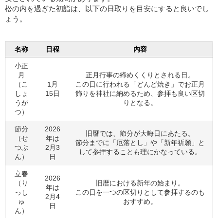
松の内を過ぎた初詣は、以下の日取りを目安にすると良いでし
ょう。
名称
日程
内容
小正
月
正月行事の締めくくりとされる日。
（こ
1月
この日に行われる「どんど焼き」でお正月
しょ
15日
飾りを神社に納めるため、参拝も良い区切
うが
りとなる。
つ）
節分
2026
旧暦では、節分が大晦日にあたる。
（せ
年は
節分までに「厄落とし」や「新年祈願」と
つぶ
2月3
して参拝することも理にかなっている。
ん）
日
立春
2026
（り
旧暦における新年の始まり。
年は
っし
この日を一つの区切りとして参拝するのも
2月4
ゅ
おすすめ。
日
ん）