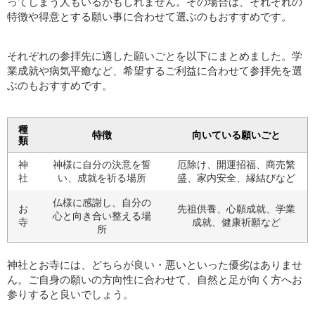
ってしまう人もいるかもしれません。その場合は、それぞれの
特徴や得意とする願い事に合わせて選ぶのもおすすめです。
それぞれの参拝先に適した願いごとを以下にまとめました。学
業成就や病気平癒など、希望するご利益に合わせて参拝先を選
ぶのもおすすめです。
種
特徴
向いている願いごと
類
神
神様に自分の決意を誓
厄除け、開運招福、商売繁
社
い、成就を祈る場所
盛、家内安全、縁結びなど
仏様に感謝し、自分の
お
先祖供養、心願成就、学業
心と向き合い整える場
寺
成就、健康祈願など
所
神社とお寺には、どちらが良い・悪いといった優劣はありませ
ん。ご自身の願いの方向性に合わせて、自然と足が向く方へお
参りすると良いでしょう。