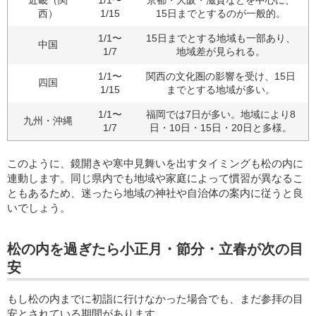
近畿（関
1/1〜
京都・大阪・滋賀などを中心に、
西）
1/15
15日までとするのが一般的。
1/1〜
15日までとする地域も一部あり、
中国
1/7
地域差が見られる。
1/1〜
関西の文化圏の影響を受け、15日
四国
1/15
までとする地域が多い。
1/1〜
福岡では7日が多い。地域により8
九州・沖縄
1/7
日・10日・15日・20日と多様。
このように、鏡開きや寒中見舞いを出すタイミングも松の内に
連動します。同じ県内でも地域や家庭によって慣習が異なるこ
ともあるため、迷ったら地域の神社や自治体の案内に従うと良
いでしょう。
松の内を過ぎたら小正月・節分・立春が次の目
安
もし松の内までに初詣に行けなかった場合でも、まだ参拝の目
安とされている期間があります。