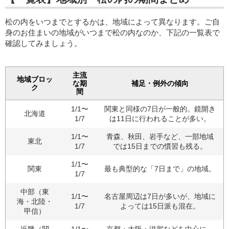
松の内をいつまでとするかは、地域によって異なります。ご自
身のお住まいの地域がいつまで松の内なのか、下記の一覧表で
確認してみましょう。
主流
地域ブロッ
な期
補足・例外の傾向
ク
間
1/1〜
関東と同様の7日が一般的。鏡開き
北海道
1/7
は11日に行われることが多い。
1/1〜
青森、秋田、岩手など、一部地域
東北
1/7
では15日までの慣習も残る。
1/1〜
関東
最も典型的な「7日まで」の地域。
1/7
中部（東
1/1〜
名古屋周辺は7日が多いが、地域に
海・北陸・
1/7
よっては15日派も混在。
甲信）