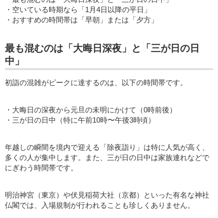
・空いている時期なら「1月4日以降の平日」
・おすすめの時間帯は「早朝」または「夕方」
最も混むのは「大晦日深夜」と「三が日の日
中」
初詣の混雑がピークに達するのは、以下の時間帯です。
・大晦日の深夜から元旦の未明にかけて（0時前後）
・三が日の日中（特に午前10時〜午後3時頃）
年越しの瞬間を境内で迎える「除夜詣り」は特に人気が高く、
多くの人が集中します。また、三が日の日中は家族連れなどで
にぎわう時間帯です。
明治神宮（東京）や伏見稲荷大社（京都）といった有名な神社
仏閣では、入場規制が行われることも珍しくありません。