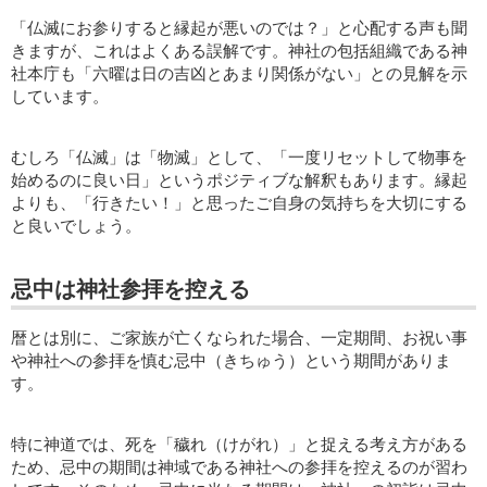
「仏滅にお参りすると縁起が悪いのでは？」と心配する声も聞
きますが、これはよくある誤解です。神社の包括組織である神
社本庁も「六曜は日の吉凶とあまり関係がない」との見解を示
しています。
むしろ「仏滅」は「物滅」として、「一度リセットして物事を
始めるのに良い日」というポジティブな解釈もあります。縁起
よりも、「行きたい！」と思ったご自身の気持ちを大切にする
と良いでしょう。
忌中は神社参拝を控える
暦とは別に、ご家族が亡くなられた場合、一定期間、お祝い事
や神社への参拝を慎む忌中（きちゅう）という期間がありま
す。
特に神道では、死を「穢れ（けがれ）」と捉える考え方がある
ため、忌中の期間は神域である神社への参拝を控えるのが習わ