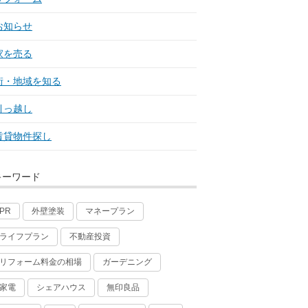
お知らせ
家を売る
街・地域を知る
引っ越し
賃貸物件探し
キーワード
外壁塗装
マネープラン
PR
ライフプラン
不動産投資
リフォーム料金の相場
ガーデニング
家電
シェアハウス
無印良品