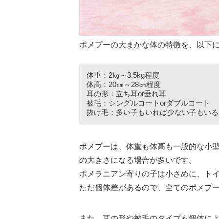
ポメプーの大まかな体の特徴を、以下
体重：2㎏～3.5kg程度
体高：20㎝～28㎝程度
耳の形：立ち耳or垂れ耳
被毛：シングルコートorダブルコート
抜け毛：多い子もいれば少ない子もいる
ポメプーは、体重も体高も一般的な小
の大きさになる場合が多いです。
ポメラニアン寄りの子は小さめに、ト
ただ個体差があるので、全てのポメプ
また、耳の形や被毛のタイプも個体に