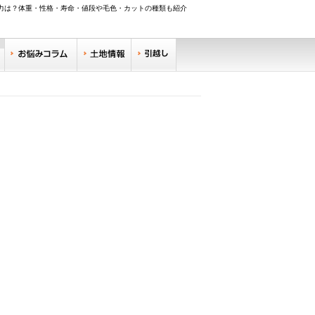
力は？体重・性格・寿命・値段や毛色・カットの種類も紹介
調べる
お悩みコラム
土地情報
引越し
リサーチ
住みやすい街サーチ