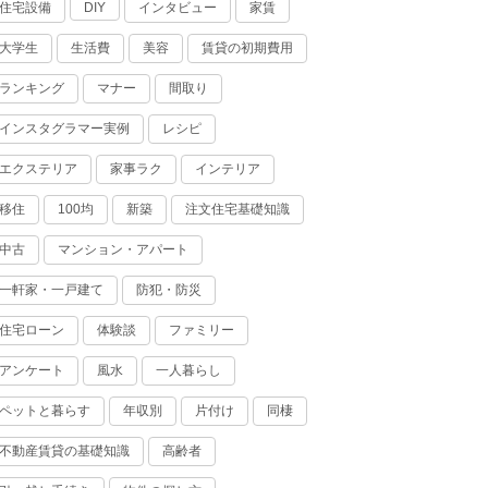
住宅設備
インタビュー
家賃
DIY
大学生
生活費
美容
賃貸の初期費用
ランキング
マナー
間取り
インスタグラマー実例
レシピ
エクステリア
家事ラク
インテリア
移住
100均
新築
注文住宅基礎知識
中古
マンション・アパート
一軒家・一戸建て
防犯・防災
住宅ローン
体験談
ファミリー
アンケート
風水
一人暮らし
ペットと暮らす
年収別
片付け
同棲
不動産賃貸の基礎知識
高齢者