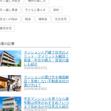
引っ越し手続き
物件の探し方
引っ越し業者
子どもと暮らす
節約
住まいの悩み
税金
補助金
注文住宅
建売住宅
新着の記事
マンションと戸建て住宅のメ
リット・デメリットを解説！
新築・中古や購入・賃貸の違
いも紹介
2026年08月07日
マンションの選び方を徹底解
説！失敗しない不動産会社の
選び方は？
2026年08月06日
中古マンションを買うなら築
年数は何年がおすすめ？いつ
まで住めるかや注意点も紹介
2026年08月05日