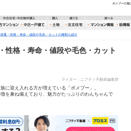
不動産
ポメプーの魅
住宅・新築物件購入
中古住宅・中古物件購入
購入
建てる
一戸建て
中古マンション
中古一戸建て
土地
注文住宅
おうち
？体重・性格・寿命・値段や毛色・カットの種類も紹介
・性格・寿命・値段や毛色・カット
ライター：ニフティ不動産編集部
家族に迎え入れる方が増えている「ポメプー」。
特徴を兼ね備えており、魅力がたっぷりのわんちゃんで