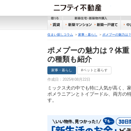
ニフティ
借りる
新築
賃貸
新築マンション
新築
住まい探しコラム
家事・暮らし
ポメプーの魅力は
ポメプーの魅力は？体重
の種類も紹介
家事・暮らし
#ペットと暮らす
作成日：2025年08月22日
ミックス犬の中でも特に人気が高く、
ポメラニアンとトイプードル、両方の
す。