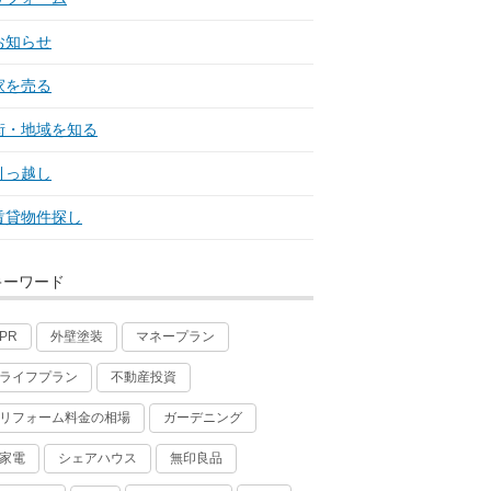
お知らせ
家を売る
街・地域を知る
引っ越し
賃貸物件探し
キーワード
外壁塗装
マネープラン
PR
ライフプラン
不動産投資
リフォーム料金の相場
ガーデニング
家電
シェアハウス
無印良品