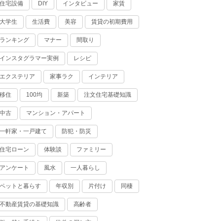
住宅設備
インタビュー
家賃
DIY
大学生
生活費
美容
賃貸の初期費用
ランキング
マナー
間取り
インスタグラマー実例
レシピ
エクステリア
家事ラク
インテリア
移住
100均
新築
注文住宅基礎知識
中古
マンション・アパート
一軒家・一戸建て
防犯・防災
住宅ローン
体験談
ファミリー
アンケート
風水
一人暮らし
ペットと暮らす
年収別
片付け
同棲
不動産賃貸の基礎知識
高齢者