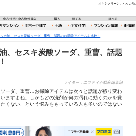
不動産
オキシクリーン、ハッカ油
住宅・新築物件購入
中古住宅・中古物件購入
購入
建てる
一戸建て
中古マンション
中古一戸建て
土地
注文住宅
おうち
ハッカ油、セスキ炭酸ソーダ、重曹、話題のお掃除アイテムを比較！
油、セスキ炭酸ソーダ、重曹、話題
！
ライター：ニフティ不動産編集部
酸ソーダ、重曹…お掃除アイテムは次々と話題が移り変わ
まいますよね。しかもどの洗剤が何の汚れに効くのかを覚
したくない、という悩みをもっている人も多いのではない