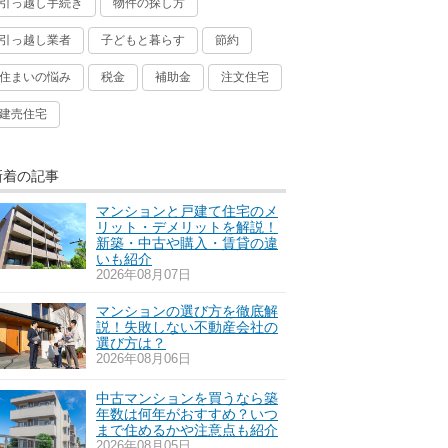
引っ越し手続き
物件の探し方
引っ越し業者
子どもと暮らす
節約
住まいの悩み
税金
補助金
注文住宅
建売住宅
新着の記事
マンションと戸建て住宅のメ
リット・デメリットを解説！
新築・中古や購入・賃貸の違
いも紹介
2026年08月07日
マンションの選び方を徹底解
説！失敗しない不動産会社の
選び方は？
2026年08月06日
中古マンションを買うなら築
年数は何年がおすすめ？いつ
まで住めるかや注意点も紹介
2026年08月05日