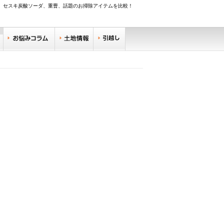
、セスキ炭酸ソーダ、重曹、話題のお掃除アイテムを比較！
調べる
お悩みコラム
土地情報
引越し
リサーチ
住みやすい街サーチ