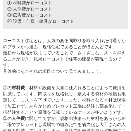
① 材料費がローコスト
② 人件費がローコスト
③ 広告費がローコスト
④ 設備・仕様・建具がローコスト
ローコスト住宅とは、人気のある間取りを取り入れた何通りか
のプランから選ぶ、規格住宅であることがほとんどです。
最初から規格が決まっていることで、さまざまなコストを抑え
ることができ、結果ローコストで住宅の建築が実現するので
す。
具体的にそれぞれの項目について見てみましょう。
①の
材料費
、材料や設備を大量に仕入れることによって費用を
削減しています。間取りを規格化し、購入する資材の種類も限
定して、コストを下げています。また、材料となる木材は現場
で加工せず、あらかじめプレカット工場に発注し部品化して一
括発注することで原価を低減しているケースが多いようです。
②の
人件費
に関してですが、規格の決まった材料をあらかじめ
工場でプレカットし現場での組みたてを省力化し大工さんの人
件費を削減しています。また、自社で販売網を持たず販売につ