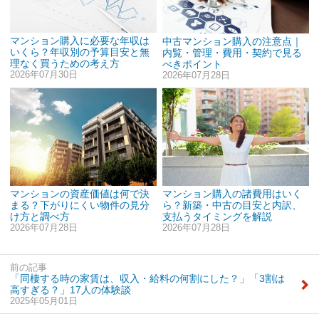
マンション購入に必要な年収は
中古マンション購入の注意点｜
いくら？年収別の予算目安と無
内覧・管理・費用・契約で見る
理なく買うための考え方
べきポイント
2026年07月30日
2026年07月28日
マンションの資産価値は何で決
マンション購入の諸費用はいく
まる？下がりにくい物件の見分
ら？新築・中古の目安と内訳、
け方と調べ方
支払うタイミングを解説
2026年07月28日
2026年07月28日
前の記事
「同棲する時の家賃は、収入・給料の何割にした？」「3割は
高すぎる？」17人の体験談
2025年05月01日