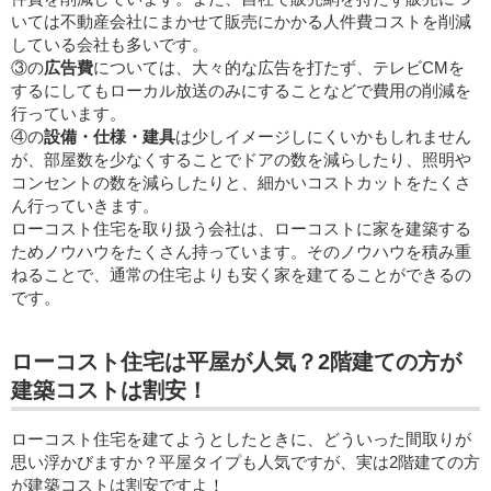
いては不動産会社にまかせて販売にかかる人件費コストを削減
している会社も多いです。
③の
広告費
については、大々的な広告を打たず、テレビCMを
するにしてもローカル放送のみにすることなどで費用の削減を
行っています。
④の
設備・仕様・建具
は少しイメージしにくいかもしれません
が、部屋数を少なくすることでドアの数を減らしたり、照明や
コンセントの数を減らしたりと、細かいコストカットをたくさ
ん行っていきます。
ローコスト住宅を取り扱う会社は、ローコストに家を建築する
ためノウハウをたくさん持っています。そのノウハウを積み重
ねることで、通常の住宅よりも安く家を建てることができるの
です。
ローコスト住宅は平屋が人気？2階建ての方が
建築コストは割安！
ローコスト住宅を建てようとしたときに、どういった間取りが
思い浮かびますか？平屋タイプも人気ですが、実は2階建ての方
が建築コストは割安ですよ！