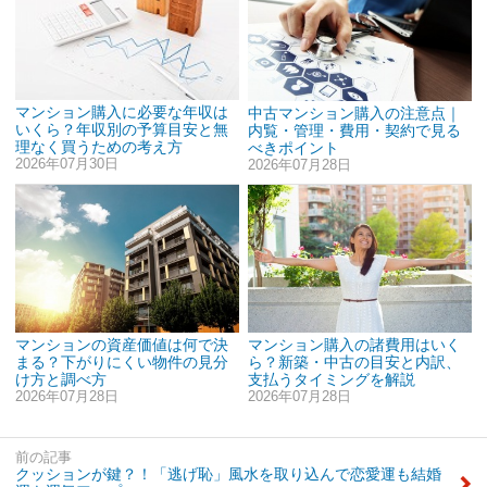
マンション購入に必要な年収は
中古マンション購入の注意点｜
いくら？年収別の予算目安と無
内覧・管理・費用・契約で見る
理なく買うための考え方
べきポイント
2026年07月30日
2026年07月28日
マンションの資産価値は何で決
マンション購入の諸費用はいく
まる？下がりにくい物件の見分
ら？新築・中古の目安と内訳、
け方と調べ方
支払うタイミングを解説
2026年07月28日
2026年07月28日
前の記事
クッションが鍵？！「逃げ恥」風水を取り込んで恋愛運も結婚