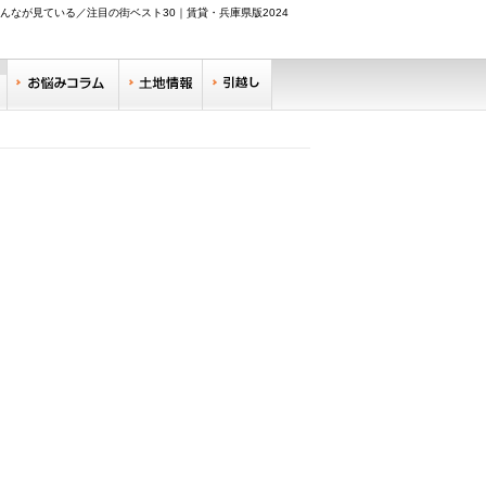
んなが見ている／注目の街ベスト30｜賃貸・兵庫県版2024
調べる
お悩みコラム
土地情報
引越し
リサーチ
住みやすい街サーチ