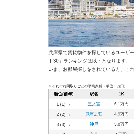
兵庫県で賃貸物件を探しているユーザ
ト30」ランキングは以下となります。
いま、お部屋探しをされている方、こ
※それぞれ間取りごとの平均家賃（単位：万円）
順位(前年)
駅名
1K
三ノ宮
6.1万円
1 (1) →
武庫之荘
4.9万円
2 (2) →
神戸
5.8万円
3 (3) →