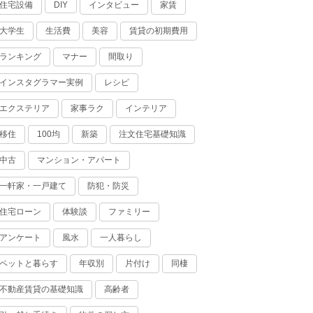
住宅設備
インタビュー
家賃
DIY
83回
大学生
生活費
美容
賃貸の初期費用
59回
ランキング
マナー
間取り
71回
インスタグラマー実例
レシピ
33回
エクステリア
家事ラク
インテリア
76回
移住
100均
新築
注文住宅基礎知識
81回
中古
マンション・アパート
66回
一軒家・一戸建て
防犯・防災
17回
56回
住宅ローン
体験談
ファミリー
82回
アンケート
風水
一人暮らし
48回
ペットと暮らす
年収別
片付け
同棲
95回
不動産賃貸の基礎知識
高齢者
15回