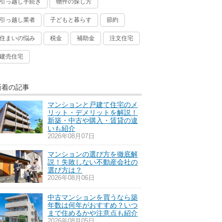
引っ越し手続き
物件の探し方
引っ越し業者
子どもと暮らす
節約
住まいの悩み
税金
補助金
注文住宅
建売住宅
新着の記事
マンションと戸建て住宅のメ
リット・デメリットを解説！
新築・中古や購入・賃貸の違
いも紹介
2026年08月07日
マンションの選び方を徹底解
説！失敗しない不動産会社の
選び方は？
2026年08月06日
中古マンションを買うなら築
年数は何年がおすすめ？いつ
まで住めるかや注意点も紹介
2026年08月05日