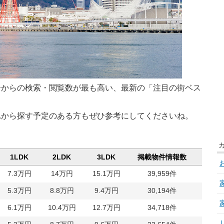
ーからの検索・閲覧数が最も高い、最新の「注目の街ベス
れから探す予定のある方もぜひ参考にしてくださいね。
1LDK
2LDK
3LDK
掲載物件情報数
表示
7.3万円
14万円
15.1万円
39,959件
70,3
5.3万円
8.8万円
9.4万円
30,194件
69,1
6.1万円
10.4万円
12.7万円
34,718件
54,9