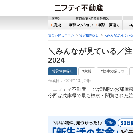
ニフティ
借りる
新築
賃貸
新築マンション
新築
住まい探しコラム
賃貸物件探し
＼みんなが見ている
＼みんなが見ている／注
2024
賃貸物件探し
#家賃
#物件の探し方
作成日：2024年10月24日
「ニフティ不動産」では理想のお部屋
今回は兵庫県で最も検索・閲覧された