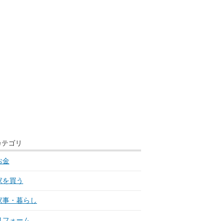
カテゴリ
回数
お金
56回
家を買う
59回
家事・暮らし
12回
リフォーム