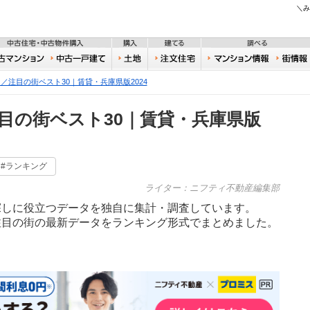
不動産
＼み
住宅・新築物件購入
中古住宅・中古物件購入
購入
建てる
一戸建て
中古マンション
中古一戸建て
土地
注文住宅
おうち
／注目の街ベスト30｜賃貸・兵庫県版2024
目の街ベスト30｜賃貸・兵庫県版
#ランキング
ライター：ニフティ不動産編集部
探しに役立つデータを独自に集計・調査しています。
注目の街の最新データをランキング形式でまとめました。