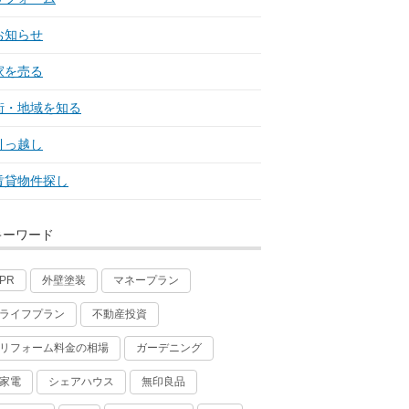
83回
05回
お知らせ
14回
家を売る
76回
街・地域を知る
48回
引っ越し
19回
賃貸物件探し
91回
72回
キーワード
97回
11回
外壁塗装
マネープラン
PR
34回
ライフプラン
不動産投資
14回
リフォーム料金の相場
ガーデニング
99回
家電
シェアハウス
無印良品
64回