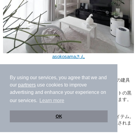
asokosamaさん
6畳1DKのお部屋に住む
asokosamaさん
。
By using our services, you agree that we and
元々真っ白のお部屋かと思いきや、なんとDIYで扉などの建具
our
partners
use cookies to improve
や巾木の色をすべて変更したそうです。
advertising and enhance your experience on
インテリアは白を基調に、やわらかなグレーとアクセントの黒
を加えた、大人シックなモノトーンスタイルになっています。
our services.
Learn more
ロフトベッドは6畳のレイアウトの幅を広げてくれるアイテム。
OK
このように白いものを選べば、高さによる圧迫感が軽減されま
す。