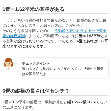
1畳＝1.62平米の基準がある
「え！いちいち畳の種類まで確かめないと、部屋の広さが正確
には分からないの？」と思った方は、ご安心を。
そのような混乱を防ぐために、
不動産の表示に関する公正競争
規約施行規則
によって、不動産広告などでは
1畳＝1.62平米
とす
る基準が設けられているのです。そのため、
6畳であれば9.72平
米だとすぐに分かります
。
チェックポイント
畳の大きさは地域によって変わっても、6畳の平米数
は全国共通だよ。
6畳の縦横の長さは何センチ？
6畳＝9.72平米の部屋は、単純計算だと
縦312㎝×横312㎝
くらい
の広さになります。