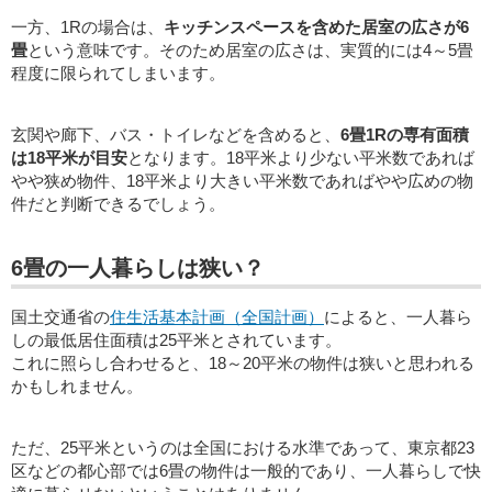
一方、1Rの場合は、
キッチンスペースを含めた居室の広さが6
畳
という意味です。そのため居室の広さは、実質的には4～5畳
程度に限られてしまいます。
玄関や廊下、バス・トイレなどを含めると、
6畳1Rの専有面積
は18平米が目安
となります。18平米より少ない平米数であれば
やや狭め物件、18平米より大きい平米数であればやや広めの物
件だと判断できるでしょう。
6畳の一人暮らしは狭い？
国土交通省の
住生活基本計画（全国計画）
によると、一人暮ら
しの最低居住面積は25平米とされています。
これに照らし合わせると、18～20平米の物件は狭いと思われる
かもしれません。
ただ、25平米というのは全国における水準であって、東京都23
区などの都心部では6畳の物件は一般的であり、一人暮らしで快