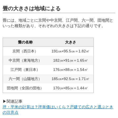
畳の大きさは地域による
畳には、地域ごとに京間や中京間、江戸間、六一間、団地間と
いった種類があり、それぞれの大きさは下記の通りです。
畳の名称
大きさ
京間（西日本）
191㎝×95.5㎝＝1.82㎡
中京間（東海地方）
182㎝×91㎝＝1.65㎡
江戸間（東日本）
176㎝×88㎝＝1.54㎡
六一間（山陽地方）
185㎝×92.5㎝＝1.71㎡
団地間（全国の団地）
170㎝×85㎝＝1.44㎡
▶関連記事
坪・平米の計算は？坪単価はいくら？戸建ての広さと選ぶとき
の注意点