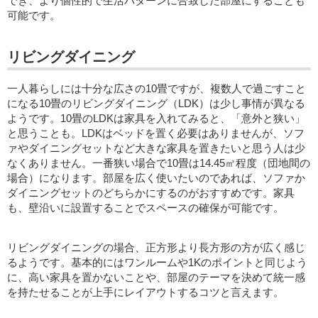
でき、より個性的で生活パターンに合致した部屋にすることも
可能です。
リビングダイニング
一人暮らしには十分な広さの10畳ですが、複数人で過ごすこと
になる10畳のリビングダイニング（LDK）は少し事情が異なる
ようです。10畳のLDKは家具を入れてみると、「意外と狭い」
と思うことも。LDKはベッドを置く必要はありませんが、ソフ
ァやダイニングセットなど大きな家具を置きたいと思う人は少
なくありません。一番狭い場合で10畳は14.45㎡程度（団地間の
場合）になります。部屋を広く使いたいのであれば、ソファか
ダイニングセットのどちらかにするのがおすすめです。家具
も、壁沿いに設置することでスペースの確保が可能です。
リビングダイニングの場合、正方形より長方形の方が広く感じ
るようです。基本的にはワンルームや1Kのポイントと同じよう
に、高い家具を置かないことや、部屋のテーマを決めて統一感
を持たせることが上手にレイアウトするコツと言えます。