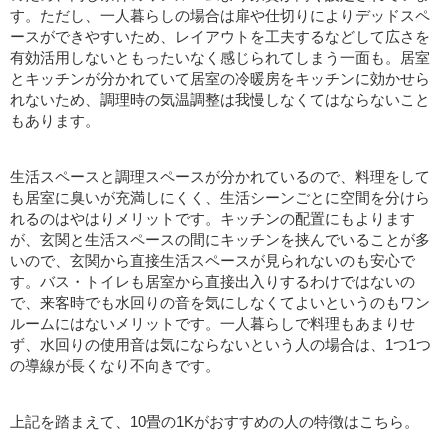
す。ただし、一人暮らしの場合は扉や仕切りによりデッドスペ
ースができやすいため、レイアウトを工夫するなどして広さを
有効活用しないともったいなく感じられてしまう一面も。居室
とキッチンが分かれていて居室の冷暖房をキッチンに効かせら
れないため、調理時の気温調整は我慢しなくてはならないこと
もあります。
生活スペースと調理スペースが分かれているので、料理をして
も居室に臭いが充満しにくく、生活シーンごとに空間を分けら
れるのはやはりメリットです。キッチンの配置にもよります
が、玄関と生活スペースの間にキッチンを挟んでいることが多
いので、玄関から直接生活スペースが見られないのも安心で
す。バス・トイレも居室から直接出入りするわけではないの
で、来客時でも水回りの音を気にしなくてよいというのもワン
ルームにはないメリットです。一人暮らしで料理もあまりせ
ず、水回りの使用音は気にならないという人の場合は、1つ1つ
の導線が長くなり不向きです。
上記を踏まえて、10畳の1Kがおすすめの人の特徴はこちら。