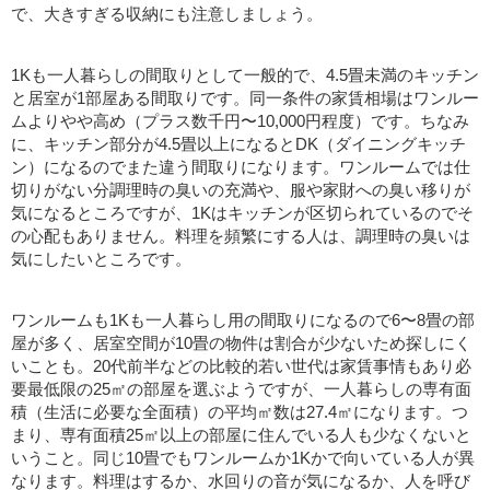
で、大きすぎる収納にも注意しましょう。
1Kも一人暮らしの間取りとして一般的で、4.5畳未満のキッチン
と居室が1部屋ある間取りです。同一条件の家賃相場はワンルー
ムよりやや高め（プラス数千円〜10,000円程度）です。ちなみ
に、キッチン部分が4.5畳以上になるとDK（ダイニングキッチ
ン）になるのでまた違う間取りになります。ワンルームでは仕
切りがない分調理時の臭いの充満や、服や家財への臭い移りが
気になるところですが、1Kはキッチンが区切られているのでそ
の心配もありません。料理を頻繁にする人は、調理時の臭いは
気にしたいところです。
ワンルームも1Kも一人暮らし用の間取りになるので6〜8畳の部
屋が多く、居室空間が10畳の物件は割合が少ないため探しにく
いことも。20代前半などの比較的若い世代は家賃事情もあり必
要最低限の25㎡の部屋を選ぶようですが、一人暮らしの専有面
積（生活に必要な全面積）の平均㎡数は27.4㎡になります。つ
まり、専有面積25㎡以上の部屋に住んでいる人も少なくないと
いうこと。同じ10畳でもワンルームか1Kかで向いている人が異
なります。料理はするか、水回りの音が気になるか、人を呼び