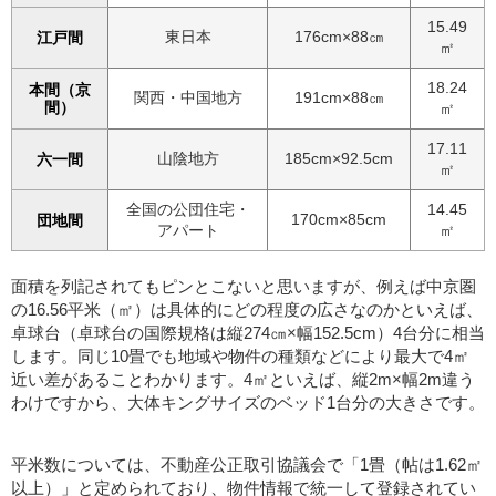
15.49
東日本
176cm×88㎝
江戸間
㎡
18.24
本間（京
関西・中国地方
191cm×88㎝
間）
㎡
17.11
山陰地方
185cm×92.5cm
六一間
㎡
全国の公団住宅・
14.45
170cm×85cm
団地間
アパート
㎡
面積を列記されてもピンとこないと思いますが、例えば中京圏
の16.56平米（㎡）は具体的にどの程度の広さなのかといえば、
卓球台（卓球台の国際規格は縦274㎝×幅152.5cm）4台分に相当
します。同じ10畳でも地域や物件の種類などにより最大で4㎡
近い差があることわかります。4㎡といえば、縦2m×幅2m違う
わけですから、大体キングサイズのベッド1台分の大きさです。
平米数については、不動産公正取引協議会で「1畳（帖は1.62㎡
以上）」と定められており、物件情報で統一して登録されてい