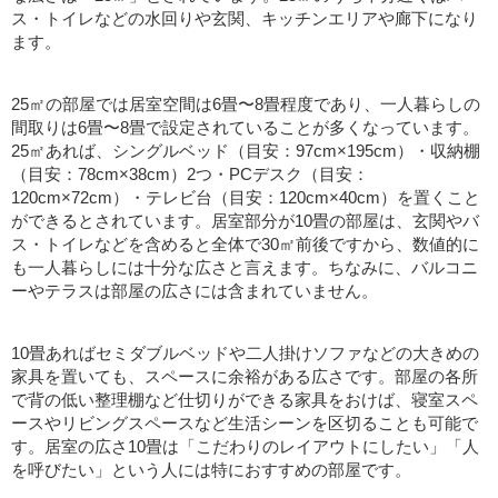
ス・トイレなどの水回りや玄関、キッチンエリアや廊下になり
ます。
25㎡の部屋では居室空間は6畳〜8畳程度であり、一人暮らしの
間取りは6畳〜8畳で設定されていることが多くなっています。
25㎡あれば、シングルベッド（目安：97cm×195cm）・収納棚
（目安：78cm×38cm）2つ・PCデスク（目安：
120cm×72cm）・テレビ台（目安：120cm×40cm）を置くこと
ができるとされています。居室部分が10畳の部屋は、玄関やバ
ス・トイレなどを含めると全体で30㎡前後ですから、数値的に
も一人暮らしには十分な広さと言えます。ちなみに、バルコニ
ーやテラスは部屋の広さには含まれていません。
10畳あればセミダブルベッドや二人掛けソファなどの大きめの
家具を置いても、スペースに余裕がある広さです。部屋の各所
で背の低い整理棚など仕切りができる家具をおけば、寝室スペ
ースやリビングスペースなど生活シーンを区切ることも可能で
す。居室の広さ10畳は「こだわりのレイアウトにしたい」「人
を呼びたい」という人には特におすすめの部屋です。