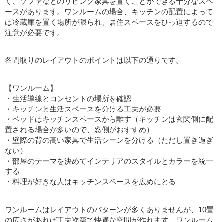
く、ソファなどのリビング家具を置くことができる十分なスペ
ースがあります。ワンルームの場合、キッチンの配置によって
は冷蔵庫を置く場所が限られ、居住スペースをひっ迫するので
注意が必要です。
各間取りのレイアウトのポイントは以下の通りです。
【ワンルーム】
・生活導線とコンセントの場所を確認
・キッチンと生活スペースを分ける工夫が必要
・ベッドはキッチンスペースから離す（キッチンは玄関側に配
置される場合が多いので、窓側がおすすめ）
・壁際の背の高い家具で生活シーンを分ける（ただし置き過ぎ
ない）
・部屋のテーマを決めてインテリアのスタイルとカラーを統一
する
・料理が好きな人はキッチンスペースを広めにとる
ワンルームはレイアウトのパターンが多くありませんが、10畳
の広さがあれば工夫次第で快適な空間が作れます。ワンルーム