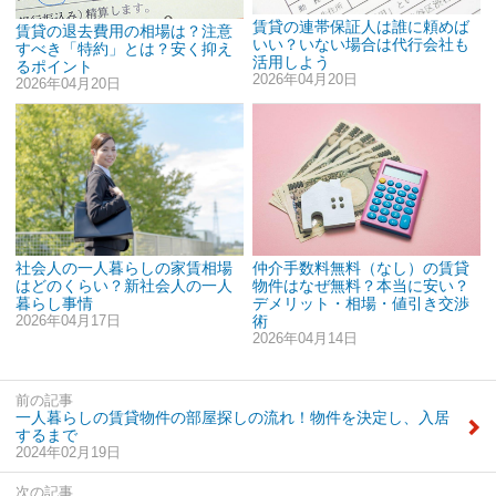
賃貸の連帯保証人は誰に頼めば
賃貸の退去費用の相場は？注意
いい？いない場合は代行会社も
すべき「特約」とは？安く抑え
活用しよう
るポイント
2026年04月20日
2026年04月20日
社会人の一人暮らしの家賃相場
仲介手数料無料（なし）の賃貸
はどのくらい？新社会人の一人
物件はなぜ無料？本当に安い？
暮らし事情
デメリット・相場・値引き交渉
2026年04月17日
術
2026年04月14日
前の記事
一人暮らしの賃貸物件の部屋探しの流れ！物件を決定し、入居
するまで
2024年02月19日
次の記事