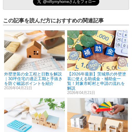
この記事を読んだ方におすすめの関連記事
外壁塗装の全工程と日数を解説
【2026年最新】茨城県の外壁塗
｜30坪住宅の適正工期と手抜き
装に使える助成金・補助金一
を防ぐ確認ポイントを紹介
覧！対象市町村と申請の流れを
2026年04月21日
解説
2026年04月21日