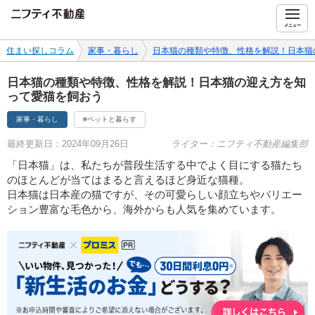
ニフティ不動産
メニュー
住まい探しコラム
家事・暮らし
日本猫の種類や特徴、性格を解説！日本猫
日本猫の種類や特徴、性格を解説！日本猫の迎え方を知
って愛猫を飼おう
家事・暮らし
#ペットと暮らす
最終更新日：2024年09月26日
ライター：ニフティ不動産編集部
「日本猫」は、私たちが普段生活する中でよく目にする猫たち
のほとんどが当てはまると言えるほど身近な猫種。
日本猫は日本産の猫ですが、その可愛らしい顔立ちやバリエー
ション豊富な毛色から、海外からも人気を集めています。