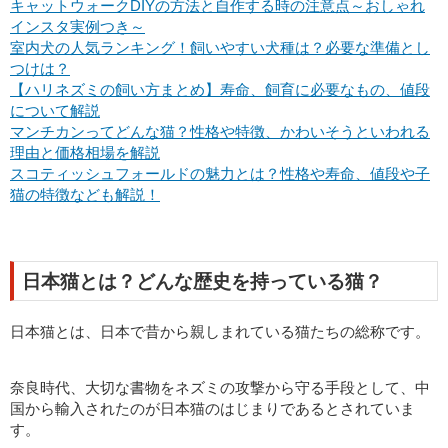
キャットウォークDIYの方法と自作する時の注意点～おしゃれ
インスタ実例つき～
室内犬の人気ランキング！飼いやすい犬種は？必要な準備とし
つけは？
【ハリネズミの飼い方まとめ】寿命、飼育に必要なもの、値段
について解説
マンチカンってどんな猫？性格や特徴、かわいそうといわれる
理由と価格相場を解説
スコティッシュフォールドの魅力とは？性格や寿命、値段や子
猫の特徴なども解説！
日本猫とは？どんな歴史を持っている猫？
日本猫とは、日本で昔から親しまれている猫たちの総称です。
奈良時代、大切な書物をネズミの攻撃から守る手段として、中
国から輸入されたのが日本猫のはじまりであるとされていま
す。