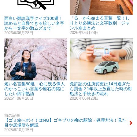
「る」から始まる言葉一覧！し
面白い難読漢字クイズ100選！
りとり必勝法と文字数別・ジャ
読めると自慢できる珍しい名字
ンル別まとめ
から一文字の激ムズまで
2026年06月28日
2026年06月28日
短い名言集80選！心に残る偉人
免許証の住所変更は14日過ぎた
のかっこいい言葉や座右の銘に
ら罰金？1年以上放置した時の対
したい四字熟語
処法と手続きの流れ
2026年06月28日
2026年06月28日
前の記事
【ゴミ箱へポイ！はNG】ゴキブリの卵の駆除・処理方法！見た
目や居場所を解説
2025年10月15日