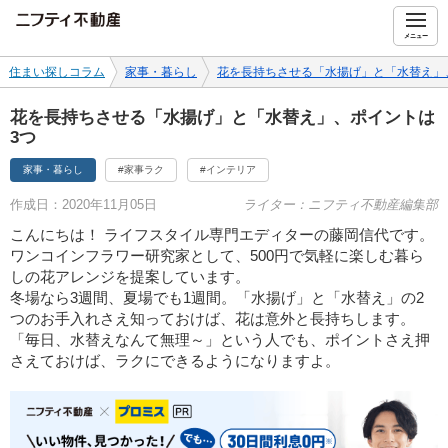
ニフティ不動産
メニュー
住まい探しコラム
家事・暮らし
花を長持ちさせる「水揚げ」と「水替え」
花を長持ちさせる「水揚げ」と「水替え」、ポイントは
3つ
家事・暮らし
#家事ラク
#インテリア
作成日：2020年11月05日
ライター：ニフティ不動産編集部
こんにちは！ ライフスタイル専門エディターの藤岡信代です。
ワンコインフラワー研究家として、500円で気軽に楽しむ暮ら
しの花アレンジを提案しています。
冬場なら3週間、夏場でも1週間。「水揚げ」と「水替え」の2
つのお手入れさえ知っておけば、花は意外と長持ちします。
「毎日、水替えなんて無理～」という人でも、ポイントさえ押
さえておけば、ラクにできるようになりますよ。