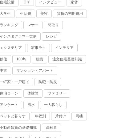
住宅設備
インタビュー
家賃
DIY
大学生
生活費
美容
賃貸の初期費用
ランキング
マナー
間取り
インスタグラマー実例
レシピ
エクステリア
家事ラク
インテリア
移住
100均
新築
注文住宅基礎知識
中古
マンション・アパート
一軒家・一戸建て
防犯・防災
住宅ローン
体験談
ファミリー
アンケート
風水
一人暮らし
ペットと暮らす
年収別
片付け
同棲
不動産賃貸の基礎知識
高齢者