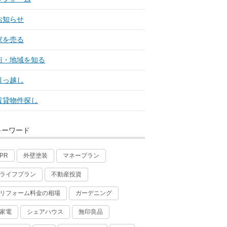
お知らせ
家を売る
街・地域を知る
引っ越し
賃貸物件探し
キーワード
外壁塗装
マネープラン
PR
ライフプラン
不動産投資
リフォーム料金の相場
ガーデニング
家電
シェアハウス
無印良品