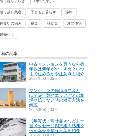
引っ越し手続き
物件の探し方
引っ越し業者
子どもと暮らす
節約
住まいの悩み
税金
補助金
注文住宅
建売住宅
新着の記事
中古マンションを買うなら築
年数は何年がおすすめ？いつ
まで住めるかや注意点も紹介
2026年08月05日
マンションの修繕積立金と
は？築年数やエリアごとの相
場や払えない時の対応方法を
解説
2026年08月04日
【年賀状・寄せ書きなど】一
言メッセージ例文集！感謝を
伝え幸せを願う言葉を紹介
2026年08月03日