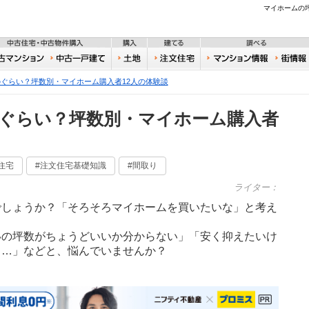
不動産
マイホームの
住宅・新築物件購入
中古住宅・中古物件購入
購入
建てる
一戸建て
中古マンション
中古一戸建て
土地
注文住宅
おうち
ぐらい？坪数別・マイホーム購入者12人の体験談
ぐらい？坪数別・マイホーム購入者
住宅
#注文住宅基礎知識
#間取り
ライター：
でしょうか？「そろそろマイホームを買いたいな」と考え
いの坪数がちょうどいいか分からない」「安く抑えたいけ
……」などと、悩んでいませんか？