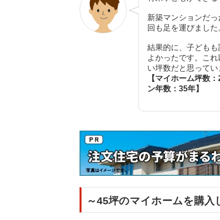
新築マンションだっ
回も足を運びました
結果的に、子どもも
よかったです。これ
い坪数だと思ってい
【マイホーム坪数：2
ン年数：35年】
～45坪のマイホームを購入