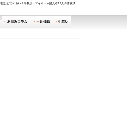
坪数はどのぐらい？坪数別・マイホーム購入者12人の体験談
調べる
お悩みコラム
土地情報
引越し
リサーチ
住みやすい街サーチ