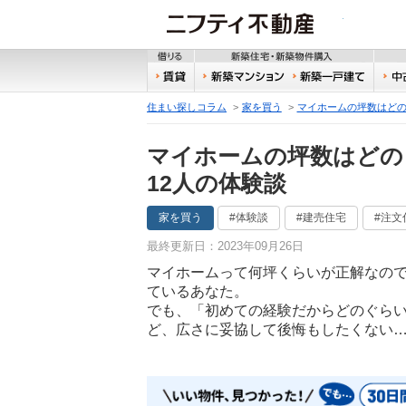
ニフティ
借りる
新築
賃貸
新築マンション
新築
住まい探しコラム
家を買う
マイホームの坪数はどの
マイホームの坪数はどの
12人の体験談
家を買う
#体験談
#建売住宅
#注文
最終更新日：2023年09月26日
マイホームって何坪くらいが正解なの
ているあなた。
でも、「初めての経験だからどのぐら
ど、広さに妥協して後悔もしたくない