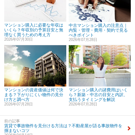
マンション購入に必要な年収は
中古マンション購入の注意点｜
いくら？年収別の予算目安と無
内覧・管理・費用・契約で見る
理なく買うための考え方
べきポイント
2026年07月30日
2026年07月28日
マンションの資産価値は何で決
マンション購入の諸費用はいく
まる？下がりにくい物件の見分
ら？新築・中古の目安と内訳、
け方と調べ方
支払うタイミングを解説
2026年07月28日
2026年07月28日
前の記事
賃貸で事故物件を見分ける方法は？不動産屋が語る事故物件を
掴まないコツ