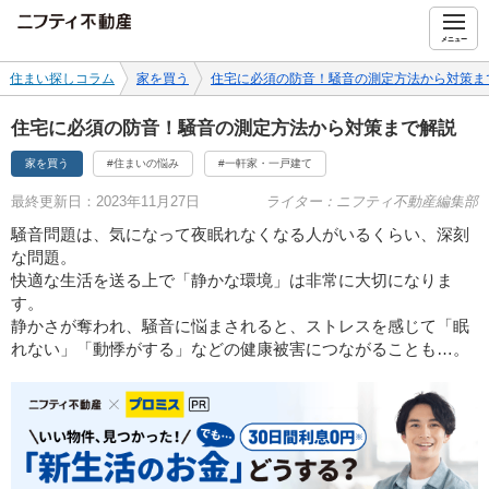
ニフティ不動産
メニュー
住まい探しコラム
家を買う
住宅に必須の防音！騒音の測定方法から対策ま
住宅に必須の防音！騒音の測定方法から対策まで解説
家を買う
#住まいの悩み
#一軒家・一戸建て
最終更新日：2023年11月27日
ライター：ニフティ不動産編集部
騒音問題は、気になって夜眠れなくなる人がいるくらい、深刻
な問題。
快適な生活を送る上で「静かな環境」は非常に大切になりま
す。
静かさが奪われ、騒音に悩まされると、ストレスを感じて「眠
れない」「動悸がする」などの健康被害につながることも…。