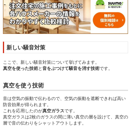
新しい騒音対策
ここで、新しい騒音対策について挙げてみます。
真空を使った技術
と
音をぶつけて騒音を消す技術
です。
真空を使う技術
音は空気の振動で伝わるので、空気の振動を遮断できれば高い
防音効果が得られます。
これを応用したのが
真空ガラス
です。
真空ガラスは2枚のガラスの間に薄い真空の層を設けて、真空の
層で音の伝わりをシャットアウトします。