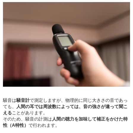
騒音は
騒音計
で測定しますが、物理的に同じ大きさの音であっ
ても、
人間の耳では周波数によっては、音の強さが違って聞こ
える
ことがあります。
そのため、騒音の計測は
人間の聴力を加味して補正をかけた特
性（A特性）
で行われます。