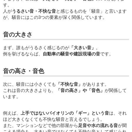
す。
人が
うるさい音・不快な音
と感じるものを「騒音」と言います
が、騒音にはこの3つの要素が深く関係しています。
音の大きさ
まず、誰もがうるさく感じるのが
「大きい音」
。
例を挙げるならば、
自動車の騒音や建設現場の音
です。
音の高さ・音色
次に、騒音には小さくても
「不快な音」
があります。
これは音の大きさよりも、
「音の高さ」や「音色」
が関係して
います。
例えば、
上手ではないバイオリンの「ギー」という音
は、それ
ほど大きくなくても不快な騒音と言えるでしょう。
また、マンションなどで他の部屋から
足音や水の流れる音
が聞
こえる場合も、大きい音ではなくても不快な音として感じられ