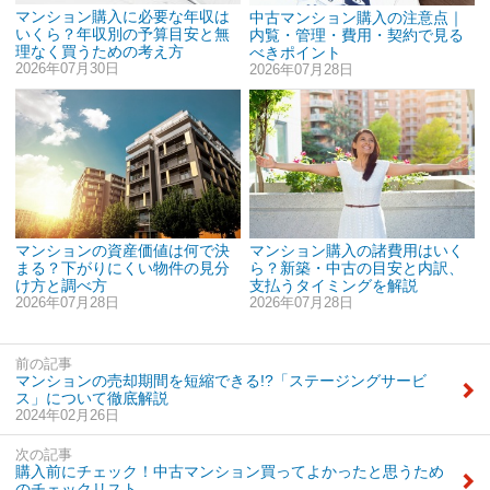
マンション購入に必要な年収は
中古マンション購入の注意点｜
いくら？年収別の予算目安と無
内覧・管理・費用・契約で見る
理なく買うための考え方
べきポイント
2026年07月30日
2026年07月28日
マンションの資産価値は何で決
マンション購入の諸費用はいく
まる？下がりにくい物件の見分
ら？新築・中古の目安と内訳、
け方と調べ方
支払うタイミングを解説
2026年07月28日
2026年07月28日
前の記事
マンションの売却期間を短縮できる!?「ステージングサービ
ス」について徹底解説
2024年02月26日
次の記事
購入前にチェック！中古マンション買ってよかったと思うため
のチェックリスト