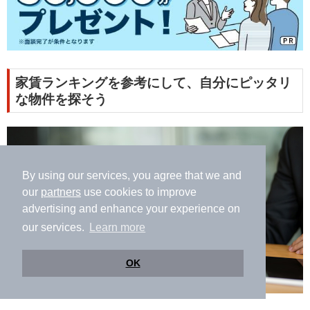
家賃ランキングを参考にして、自分にピッタリ
な物件を探そう
By using our services, you agree that we and
our
partners
use cookies to improve
advertising and enhance your experience on
our services.
Learn more
OK