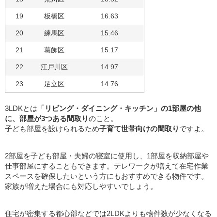
19
板橋区
16.63
20
練馬区
15.46
21
葛飾区
15.17
22
江戸川区
14.97
23
足立区
14.76
3LDKとは
「リビング・ダイニング・キッチン」の1部屋の他
に、部屋が3つある間取り
のこと。
子ども部屋を設けられるため
子育て世帯向けの間取り
ですよ。
2部屋を子ども部屋・夫婦の寝室に使用し、1部屋を収納部屋や
仕事部屋にすることもできます。テレワークが増えて在宅作業
スペースを確保したいという方にもおすすめできる物件です。
家族が増えた場合にも対応しやすいでしょう。
住宅が密集する都心部などでは2LDKよりも物件数が少なくなる