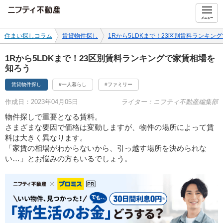
ニフティ不動産
メニュー
住まい探しコラム
賃貸物件探し
1Rから5LDKまで！23区別賃料ランキン
1Rから5LDKまで！23区別賃料ランキングで家賃相場を
知ろう
賃貸物件探し
#一人暮らし
#ファミリー
作成日：2023年04月05日
ライター：ニフティ不動産編集部
物件探しで重要となる賃料。
さまざまな要因で価格は変動しますが、物件の場所によって賃
料は大きく異なります。
「家賃の相場がわからないから、引っ越す場所を決められな
い…」とお悩みの方もいるでしょう。