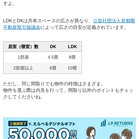
すよ。
LDKとDKは共有スペースの広さが異なり、
公益社団法人首都圏
不動産取引協議会
によって広さの目安が定義されています。
居室（寝室）数
DK
LDK
1部屋
4.5畳
8畳
2部屋以上
6畳
10畳
ただし、同じ間取りでも物件の特徴はさまざま。
物件を選ぶ際は内見を行って、間取り以外のポイントもチェッ
クしてくださいね。