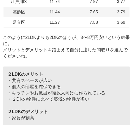
江戸川区
11.74
7.97
3.77
葛飾区
11.44
7.65
3.79
足立区
11.27
7.58
3.69
このように2LDKよりも2DKのほうが、3〜8万円安いという結果
に。
メリットとデメリットを踏まえて自分に適した間取りを選んで
くださいね。
２LDKのメリット
・共有スペースが広い
・個人の部屋を確保できる
・キッチンやお風呂が複数人向けに作られている
・２DKの物件に比べて築浅の物件が多い
２LDKのデメリット
・家賃が割高