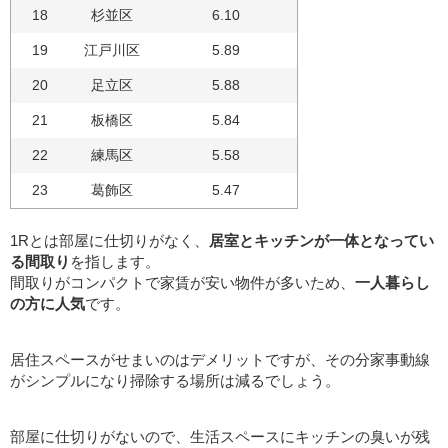
18
杉並区
6.10
19
江戸川区
5.89
20
足立区
5.88
21
板橋区
5.84
22
練馬区
5.58
23
葛飾区
5.47
1Rとは部屋に仕切りがなく、
居室とキッチンが一体となってい
る間取り
を指します。
間取りがコンパクトで家賃が安い物件が多いため、
一人暮らし
の方に人気
です。
居住スペースがせまいのはデメリットですが、その分家事動線
がシンプルになり掃除する場所は減るでしょう。
部屋に仕切りがないので、生活スペースにキッチンの臭いが残