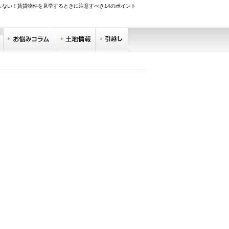
しない！賃貸物件を見学するときに注意すべき14のポイント
調べる
お悩みコラム
土地情報
引越し
リサーチ
住みやすい街サーチ