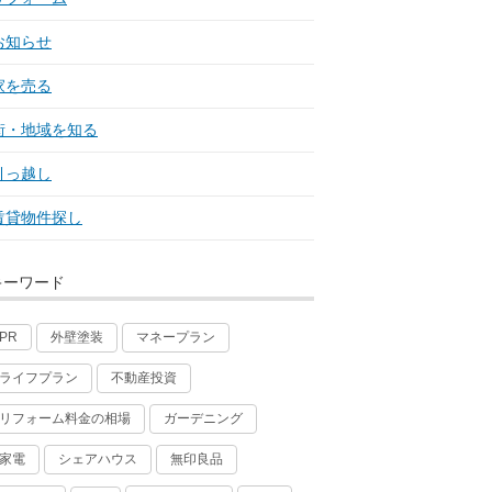
お知らせ
家を売る
街・地域を知る
引っ越し
賃貸物件探し
キーワード
外壁塗装
マネープラン
PR
ライフプラン
不動産投資
リフォーム料金の相場
ガーデニング
家電
シェアハウス
無印良品