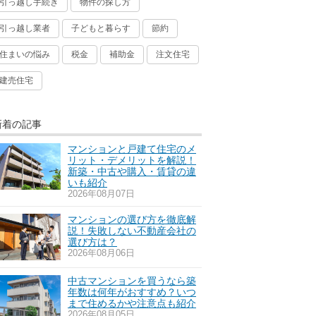
引っ越し手続き
物件の探し方
引っ越し業者
子どもと暮らす
節約
住まいの悩み
税金
補助金
注文住宅
建売住宅
新着の記事
マンションと戸建て住宅のメ
リット・デメリットを解説！
新築・中古や購入・賃貸の違
いも紹介
2026年08月07日
マンションの選び方を徹底解
説！失敗しない不動産会社の
選び方は？
2026年08月06日
中古マンションを買うなら築
年数は何年がおすすめ？いつ
まで住めるかや注意点も紹介
2026年08月05日