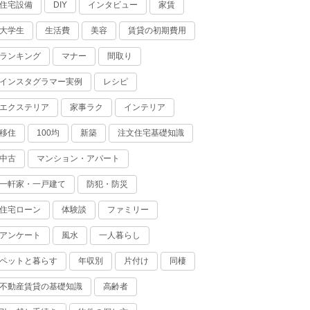
住宅設備
インタビュー
家賃
DIY
大学生
生活費
美容
賃貸の初期費用
ランキング
マナー
間取り
インスタグラマー実例
レシピ
エクステリア
家事ラク
インテリア
移住
100均
新築
注文住宅基礎知識
中古
マンション・アパート
一軒家・一戸建て
防犯・防災
住宅ローン
体験談
ファミリー
アンケート
風水
一人暮らし
ペットと暮らす
年収別
片付け
同棲
不動産賃貸の基礎知識
高齢者