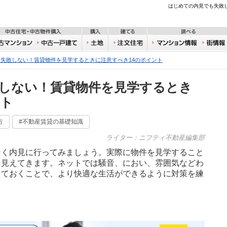
不動産
はじめての内見でも失敗
住宅・新築物件購入
中古住宅・中古物件購入
購入
建てる
一戸建て
中古マンション
中古一戸建て
土地
注文住宅
おうち
失敗しない！賃貸物件を見学するときに注意すべき14のポイント
しない！賃貸物件を見学するとき
ント
方
#不動産賃貸の基礎知識
ライター：ニフティ不動産編集部
そく内見に行ってみましょう。実際に物件を見学すること
も見えてきます。ネットでは騒音、におい、雰囲気などわ
っておくことで、より快適な生活ができるように対策を練