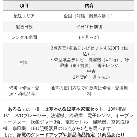
項目
内容
配送エリア
全国（沖縄・離島を除く）
配送日数
平日10日前後
レンタル期間
1ヶ月～2年
3点家電+液晶テレビセット 4,620円（税
込）～
・32型液晶テレビ、洗濯機（4.2kg）、冷
料金
蔵庫（90L前後）、電子レンジ
・中古
・2年契約・月々払い
備考（修理・交
通常の使用方法での故障は修理・交換無
換・消耗品等）
料
「あるる」
の一推しは
基本の5/12基本家電セット
。19型液晶
TV、DVDプレーヤー、洗濯機、冷蔵庫、電子レンジ、オーブン
トースター、炊飯ジャー3合、電気ケトル、掃除機、空気洗浄
機、扇風機、LED照明器具の12点から5点を選べます。
また、
家電のグレードアップや新品商品指定（1商品あたり