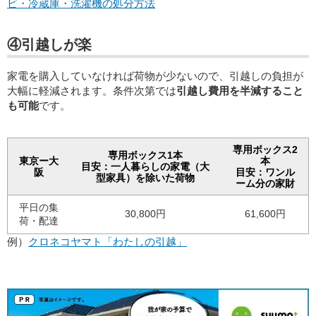
ビ・冷蔵庫・洗濯機の処分方法
④引越しが楽
家電を購入していなければ荷物が少ないので、引越しの負担が
大幅に軽減されます。条件次第では
引越し費用を半減すること
も可能
です。
専用ボックス2
専用ボックス1本
東京ー大
本
目安：一人暮らしの家電（大
阪
目安：ワンル
型家具）を除いた荷物
ーム分の家財
平日の集
30,800円
61,600円
荷・配達
例）
クロネコヤマト「わたしの引越」