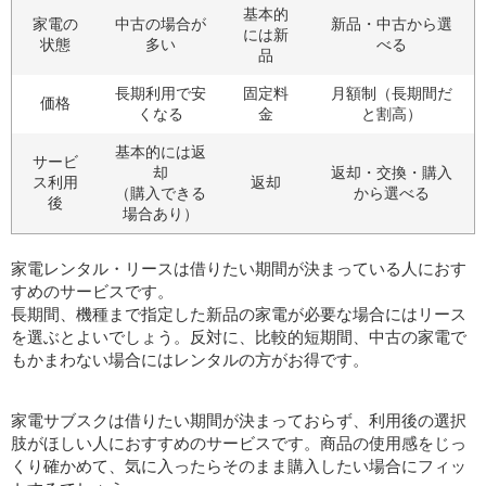
基本的
家電の
中古の場合が
新品・中古から選
には新
状態
多い
べる
品
長期利用で安
固定料
月額制（長期間だ
価格
くなる
金
と割高）
基本的には返
サービ
却
返却・交換・購入
ス利用
返却
（購入できる
から選べる
後
場合あり）
家電レンタル・リースは借りたい期間が決まっている人におす
すめのサービスです。
長期間、機種まで指定した新品の家電が必要な場合にはリース
を選ぶとよいでしょう。反対に、比較的短期間、中古の家電で
もかまわない場合にはレンタルの方がお得です。
家電サブスクは借りたい期間が決まっておらず、利用後の選択
肢がほしい人におすすめのサービスです。商品の使用感をじっ
くり確かめて、気に入ったらそのまま購入したい場合にフィッ