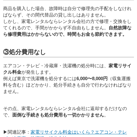
商品を購入した場合、故障時は自分で修理先の手配をしなけれ
ばならず、その間代替品の貸し出しはありません。
しかし、家電レンタルならレンタル会社の方で修理・交換をし
てくれるので、手間がかからず不自由もしません。
自然故障な
ら修理費用はかからないので、時間もお金も節約できます。
③処分費用なし
エアコン・テレビ・冷蔵庫・洗濯機の処分時には、
家電リサイ
クル料金
が発生します。
例えば東京で洗濯機を処分するには
6,000〜8,000円
（収集運搬
料を含む）ほどかかり、処分手続きも自分で行わなければなり
ません。
その点、家電レンタルならレンタル会社に返却するだけなの
で、
面倒な手続きも処分費用も一切かかりません
。
▶関連記事：
家電リサイクル料金はいくら？エアコン・テレ