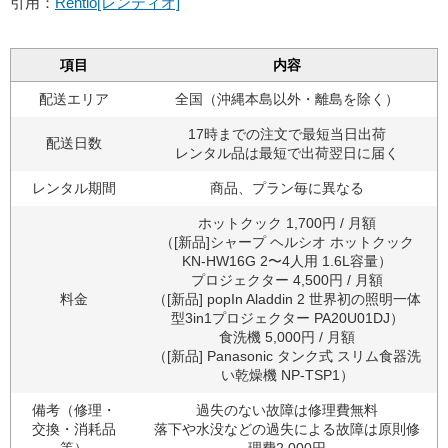
引用：
Rentio[レンティオ]
項目
内容
配送エリア
全国（沖縄本島以外・離島を除く）
17時までの注文で最短当日出荷
配送日数
レンタル品は最短で出荷翌日に届く
レンタル期間
商品、プラン毎に異なる
ホットクック 1,700円 / 月額
（[新品]シャープ ヘルシオ ホットクック
KN-HW16G 2〜4人用 1.6L容量）
プロジェクター 4,500円 / 月額
料金
（[新品] popIn Aladdin 2 世界初の照明一体
型3in1プロジェクター PA20U01DJ）
食洗機 5,000円 / 月額
（[新品] Panasonic タンク式 スリム食器洗
い乾燥機 NP-TSP1）
備考（修理・
過失のない故障は修理費無料
交換・消耗品
落下や水没などの過失による故障は原則修
等）
理費2,000円