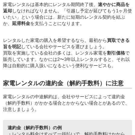
家電レンタルは基本的にレンタル期間終了後、
速やかに商品を
返却
しなければなりません。「引越し予定が延びてもう1ヶ月使
いたい」という場合には、新たに短期のレンタル契約を結ぶ
か、
延滞料金
を支払うことになります。
レンタルした家電の購入を希望するなら、最初から
買取できる
旨を明記
している会社やサービスを選びましょう。
買取を実施している会社の多くは、レンタル家電を
割引価格
で
販売しています。なかには2〜3年以上レンタルすると、それ以
降は自動的に購入扱いになるという便利なサービスも。
家電レンタルの違約金（解約手数料）に注意
家電レンタルの中途解約は、会社やサービスによって違約金
（解約手数料）がかかる場合とかからない場合とがあるので、
注意しましょう。
違約金（解約手数料）の例
・レンタル料金はすべて一括払いで、解約手数料はかから