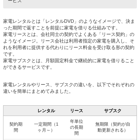
ービス
家電レンタルとは「レンタルDVD」のようなイメージで、決ま
った期間で返すことを前提に家電を借りる仕組みです。
家電リースとは、会社同士の契約でよくある「リース契約」の
ようなイメージ。リース会社は利用者指定の家電を購入し、そ
れを利用者に提供する代わりにリース料金を受け取る形の契約
です。
家電サブスクとは、月額固定料金で継続的に家電を借りること
ができるサービスです。
家電レンタルやリース、サブスクの違いを、以下でそれぞれの
違いを簡単にまとめてみました。
レンタル
リース
サブスク
年単位
契約期
一定期間（1
無期限（契約が自
の長期
間
ヶ月～）
動更新される）
間