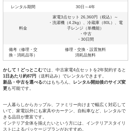
レンタル期間
30日～4年
家電3点セット 26,360円（税込）～
・洗濯機（4.2kg）、冷蔵庫（80L）、電
料金
子レンジ（単機能）
・中古
・30日間
備考（修理・交
修理・交換・設置無料
換・消耗品等）
消耗品無料
かして！どっとこむ
では、中古家電4点セットを2年契約すると
1日あたり約87円
（送料込み）でレンタルできます。
新品・中古を選べる
のはもちろん、
レンタル開始後のサイズ変
更
も可能です。
一人暮らしからカップル、ファミリー向けまで幅広く対応して
いて、家電以外にも家具やカーテン、自転車など、レンタルで
きる品目が豊富です。
インテリア全体を揃えたいという方には、インテリアスタイリ
ストによるパッケージプランがおすすめ。