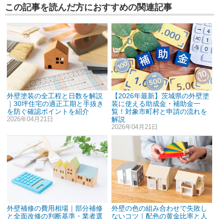
この記事を読んだ方におすすめの関連記事
外壁塗装の全工程と日数を解説
【2026年最新】茨城県の外壁塗
｜30坪住宅の適正工期と手抜き
装に使える助成金・補助金一
を防ぐ確認ポイントを紹介
覧！対象市町村と申請の流れを
2026年04月21日
解説
2026年04月21日
外壁補修の費用相場｜部分補修
外壁の色の組み合わせで失敗し
と全面改修の判断基準・業者選
ないコツ｜配色の黄金比率と人