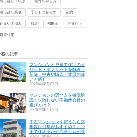
引っ越し手続き
物件の探し方
引っ越し業者
子どもと暮らす
節約
住まいの悩み
税金
補助金
注文住宅
建売住宅
新着の記事
マンションと戸建て住宅のメ
リット・デメリットを解説！
新築・中古や購入・賃貸の違
いも紹介
2026年08月07日
マンションの選び方を徹底解
説！失敗しない不動産会社の
選び方は？
2026年08月06日
中古マンションを買うなら築
年数は何年がおすすめ？いつ
まで住めるかや注意点も紹介
2026年08月05日