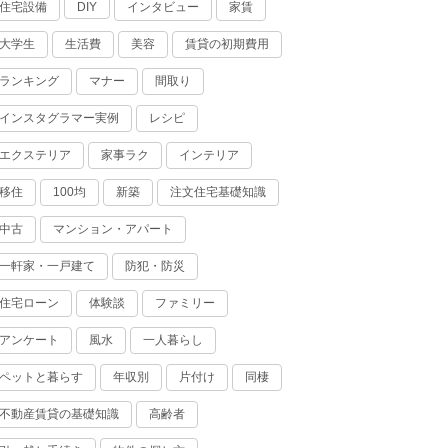
住宅設備
インタビュー
家賃
DIY
大学生
生活費
美容
賃貸の初期費用
ランキング
マナー
間取り
インスタグラマー実例
レシピ
エクステリア
家事ラク
インテリア
移住
100均
新築
注文住宅基礎知識
中古
マンション・アパート
一軒家・一戸建て
防犯・防災
住宅ローン
体験談
ファミリー
アンケート
風水
一人暮らし
ペットと暮らす
年収別
片付け
同棲
不動産賃貸の基礎知識
高齢者