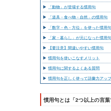
「動物」が登場する慣用句
「道具・食べ物・自然」の慣用句
「数字・色・方位」を使った慣用
「家・暮らし」が元になった慣用
【要注意】間違いやすい慣用句
慣用句を使いこなすメリット
慣用句に関するよくある質問
慣用句を正しく使って語彙力アッ
慣用句とは「2つ以上の言