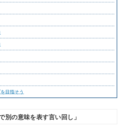
句
句
プを目指そう
葉で別の意味を表す言い回し」