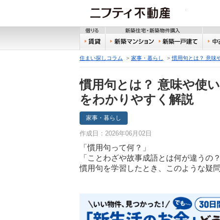
ニフティ
借りる
新築
賃貸
新築マンション
新築
住まい探しコラム
家事・暮らし
慣用句とは？ 意味
慣用句とは？ 意味や使
をわかりやすく解説
家事・暮らし
作成日：2026年06月02日
「慣用句って何？」
「ことわざや故事成語とは何が違うの
慣用句を学習したとき、このような疑