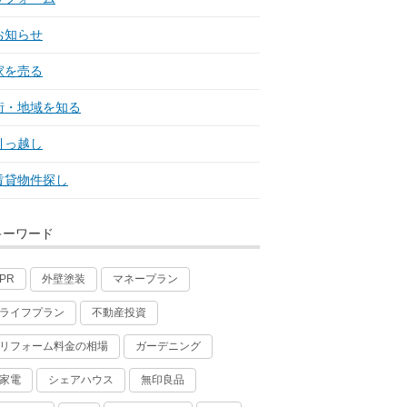
お知らせ
家を売る
街・地域を知る
引っ越し
賃貸物件探し
キーワード
外壁塗装
マネープラン
PR
ライフプラン
不動産投資
リフォーム料金の相場
ガーデニング
家電
シェアハウス
無印良品