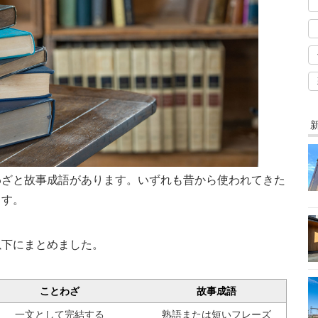
わざと故事成語があります。いずれも昔から使われてきた
ます。
以下にまとめました。
ことわざ
故事成語
一文として完結する
熟語または短いフレーズ