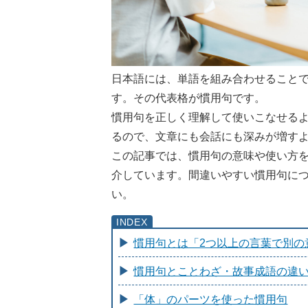
日本語には、単語を組み合わせること
す。その代表格が慣用句です。
慣用句を正しく理解して使いこなせる
るので、文章にも会話にも深みが増す
この記事では、慣用句の意味や使い方
介しています。間違いやすい慣用句に
い。
慣用句とは「2つ以上の言葉で別の
慣用句とことわざ・故事成語の違
「体」のパーツを使った慣用句