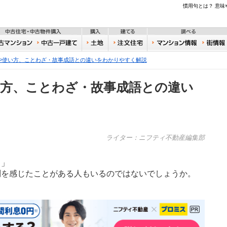
不動産
慣用句とは？ 意
住宅・新築物件購入
中古住宅・中古物件購入
購入
建てる
一戸建て
中古マンション
中古一戸建て
土地
注文住宅
おうち
や使い方、ことわざ・故事成語との違いをわかりやすく解説
い方、ことわざ・故事成語との違い
ライター：ニフティ不動産編集部
？」
問を感じたことがある人もいるのではないでしょうか。