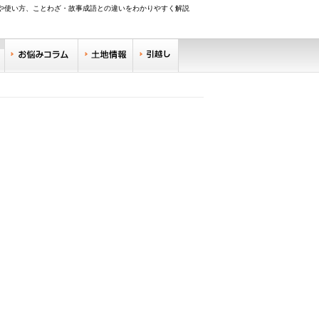
味や使い方、ことわざ・故事成語との違いをわかりやすく解説
調べる
お悩みコラム
土地情報
引越し
リサーチ
住みやすい街サーチ