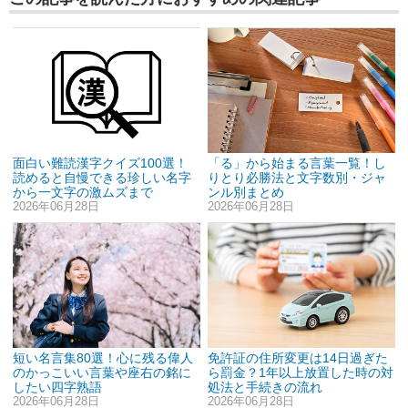
「る」から始まる言葉一覧！し
面白い難読漢字クイズ100選！
りとり必勝法と文字数別・ジャ
読めると自慢できる珍しい名字
ンル別まとめ
から一文字の激ムズまで
2026年06月28日
2026年06月28日
短い名言集80選！心に残る偉人
免許証の住所変更は14日過ぎた
のかっこいい言葉や座右の銘に
ら罰金？1年以上放置した時の対
したい四字熟語
処法と手続きの流れ
2026年06月28日
2026年06月28日