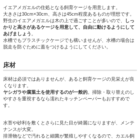
イエアメガエルの住処となる飼育ケージを用意します。
大きさは30cm×30cm、高さは45cm程度あるものが理想です。
野生のイエアメガエルは木の上で過ごすことが多いので、
しっ
かりと高さがあるケージを用意して、自由に動けるようにして
あげましょう
。
水槽でもプラスチックケージでも構いませんが、水槽の場合は
脱走を防ぐために蓋をつけるようにしてください。
床材
床材は必須ではありませんが、あると飼育ケージの見栄えが良
くなります。
ヤシガラや腐葉土を使用するのが一般的
。掃除・取り替えのし
やすさを重視するなら濡れたキッチンペーパーもおすすめで
す。
水苔や砂利を敷くとさらに見た目が綺麗になりますが、メンテ
ナンスが大変。
排泄物などで汚れると細菌が繁殖しやすくなるので、カエル飼