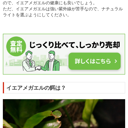
ので、イエアメガエルの健康にも良いでしょう。
ただ、イエアメガエルは強い紫外線が苦手なので、ナチュラル
ライトを選ぶようにしてください。
イエアメガエルの餌は？