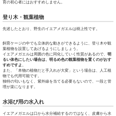
育の初心者にはおすすめしません。
登り木・観葉植物
先述したとおり、野生のイエアメガエルは樹上性です。
飼育ケージの中でも立体的な動きができるように、登り木や観
葉植物を設置してあげるようにしましょう。
イエアメガエルは周囲の色に同化していく性質があるので、
明
るい体色にしたい場合は、明るめ色の観葉植物を置くのがおす
すめですよ
。
また、「本物の植物だと手入れが大変」という場合は、人工植
物でも代用可能です。
独特の匂いもなく、紫外線を当てる必要もないので、一段と管
理が楽になります。
水浴び用の水入れ
イエアメガエルは口から水分補給するのではなく、皮膚から水