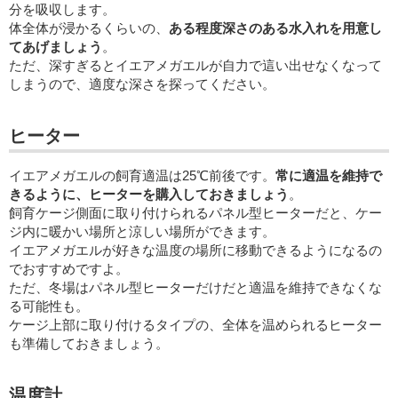
分を吸収します。
体全体が浸かるくらいの、
ある程度深さのある水入れを用意し
てあげましょう
。
ただ、深すぎるとイエアメガエルが自力で這い出せなくなって
しまうので、適度な深さを探ってください。
ヒーター
イエアメガエルの飼育適温は25℃前後です。
常に適温を維持で
きるように、ヒーターを購入しておきましょう
。
飼育ケージ側面に取り付けられるパネル型ヒーターだと、ケー
ジ内に暖かい場所と涼しい場所ができます。
イエアメガエルが好きな温度の場所に移動できるようになるの
でおすすめですよ。
ただ、冬場はパネル型ヒーターだけだと適温を維持できなくな
る可能性も。
ケージ上部に取り付けるタイプの、全体を温められるヒーター
も準備しておきましょう。
温度計