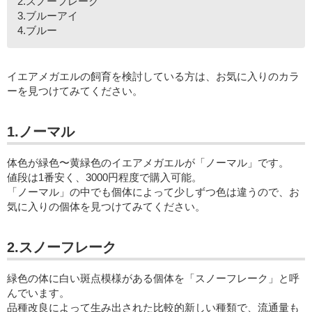
2.スノーフレーク
3.ブルーアイ
4.ブルー
イエアメガエルの飼育を検討している方は、お気に入りのカラ
ーを見つけてみてください。
1.ノーマル
体色が緑色〜黄緑色のイエアメガエルが「ノーマル」です。
値段は1番安く、3000円程度で購入可能。
「ノーマル」の中でも個体によって少しずつ色は違うので、お
気に入りの個体を見つけてみてください。
2.スノーフレーク
緑色の体に白い斑点模様がある個体を「スノーフレーク」と呼
んでいます。
品種改良によって生み出された比較的新しい種類で、流通量も