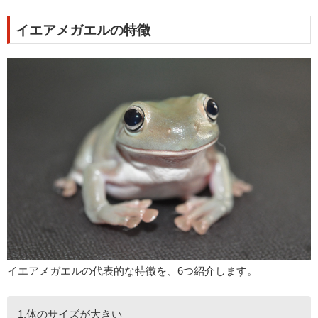
イエアメガエルの特徴
イエアメガエルの代表的な特徴を、6つ紹介します。
1.体のサイズが大きい