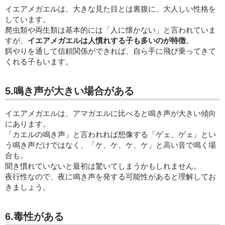
イエアメガエルは、大きな見た目とは裏腹に、大人しい性格を
しています。
爬虫類や両生類は基本的には「人に懐かない」と言われていま
すが、
イエアメガエルは人慣れする子も多いのが特徴
。
餌やりを通して信頼関係ができれば、自ら手に飛び乗ってきて
くれる子もいます。
5.鳴き声が大きい場合がある
イエアメガエルは、アマガエルに比べると鳴き声が大きい傾向
にあります。
「カエルの鳴き声」と言われれば想像する「ゲェ、ゲェ」とい
う鳴き声だけではなく、「ケ、ケ、ケ、ケ」と高い音で鳴く場
合も。
聞き慣れていないと最初は驚いてしまうかもしれません。
夜行性なので、夜に鳴き声を発する可能性があると理解してお
きましょう。
6.毒性がある