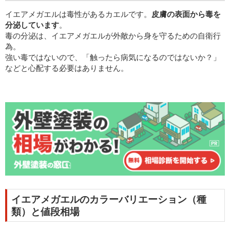
イエアメガエルは毒性があるカエルです。
皮膚の表面から毒を
分泌しています
。
毒の分泌は、イエアメガエルが外敵から身を守るための自衛行
為。
強い毒ではないので、「触ったら病気になるのではないか？」
などと心配する必要はありません。
イエアメガエルのカラーバリエーション（種
類）と値段相場