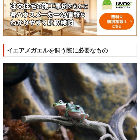
イエアメガエルを飼う際に必要なもの