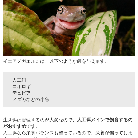
イエアメガエルには、以下のような餌を与えます。
・人工餌
・コオロギ
・デュピア
・メダカなどの小魚
生き餌は管理するのが大変なので、
人工餌メインで飼育するの
がおすすめ
です。
人工餌なら栄養バランスも整っているので、栄養が偏ってしま