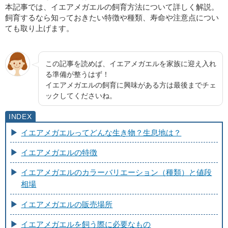
本記事では、イエアメガエルの飼育方法について詳しく解説。
飼育するなら知っておきたい特徴や種類、寿命や注意点につい
ても取り上げます。
この記事を読めば、イエアメガエルを家族に迎え入れ
る準備が整うはず！
イエアメガエルの飼育に興味がある方は最後までチェ
ックしてくださいね。
イエアメガエルってどんな生き物？生息地は？
イエアメガエルの特徴
イエアメガエルのカラーバリエーション（種類）と値段
相場
イエアメガエルの販売場所
イエアメガエルを飼う際に必要なもの