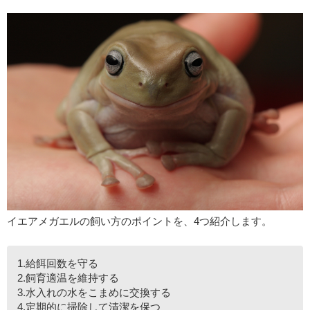
イエアメガエルの飼い方のポイントを、4つ紹介します。
1.給餌回数を守る
2.飼育適温を維持する
3.水入れの水をこまめに交換する
4.定期的に掃除して清潔を保つ