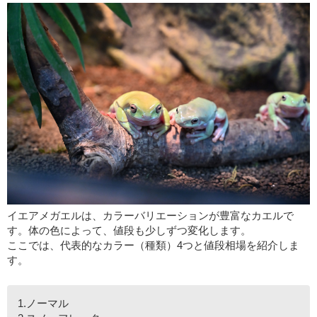
イエアメガエルは、カラーバリエーションが豊富なカエルで
す。体の色によって、値段も少しずつ変化します。
ここでは、代表的なカラー（種類）4つと値段相場を紹介しま
す。
1.ノーマル