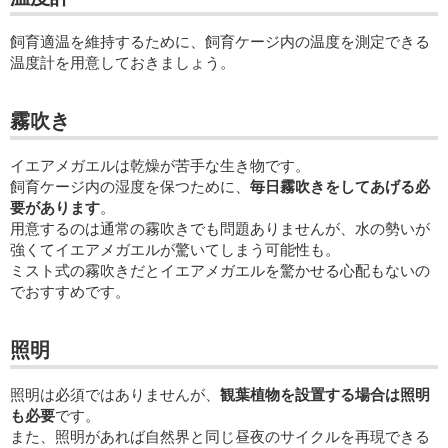
飼育適温を維持するために、飼育ケージ内の温度を測定できる
温度計を用意しておきましょう。
霧吹き
イエアメガエルは乾燥が苦手な生き物です。
飼育ケージ内の湿度を保つために、
毎日霧吹きをしてあげる必
要があります
。
用意するのは通常の霧吹きでも問題ありませんが、水の勢いが
強くてイエアメガエルが驚いてしまう可能性も。
ミスト式の霧吹きだとイエアメガエルを驚かせる心配もないの
でおすすめです。
照明
照明は必須ではありませんが、
観葉植物を設置する場合は照明
も必要
です。
また、照明があれば自然界と同じ昼夜のサイクルを再現できる