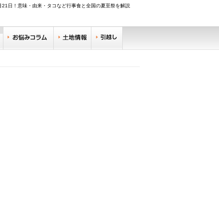
6月21日！意味・由来・タコなど行事食と全国の夏至祭を解説
調べる
お悩みコラム
土地情報
引越し
リサーチ
住みやすい街サーチ