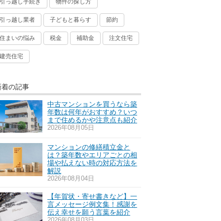
引っ越し手続き
物件の探し方
引っ越し業者
子どもと暮らす
節約
住まいの悩み
税金
補助金
注文住宅
建売住宅
新着の記事
中古マンションを買うなら築
年数は何年がおすすめ？いつ
まで住めるかや注意点も紹介
2026年08月05日
マンションの修繕積立金と
は？築年数やエリアごとの相
場や払えない時の対応方法を
解説
2026年08月04日
【年賀状・寄せ書きなど】一
言メッセージ例文集！感謝を
伝え幸せを願う言葉を紹介
2026年08月03日