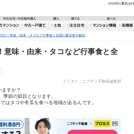
不動産
2025年の夏至は
住宅・新築物件購入
中古住宅・中古物件購入
購入
建てる
一戸建て
中古マンション
中古一戸建て
土地
注文住宅
おうち
6月21日！意味・由来・タコなど行事食と全国の夏至祭を解説
1日！意味・由来・タコなど行事食と全
ライター：ニフティ不動産編集部
いますか？
、季節の節目となります。
本ではタコや冬瓜を食べる地域があるんです。