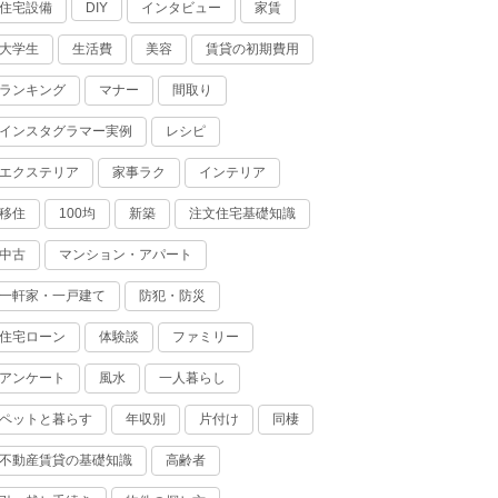
住宅設備
インタビュー
家賃
DIY
大学生
生活費
美容
賃貸の初期費用
ランキング
マナー
間取り
インスタグラマー実例
レシピ
エクステリア
家事ラク
インテリア
移住
100均
新築
注文住宅基礎知識
中古
マンション・アパート
一軒家・一戸建て
防犯・防災
住宅ローン
体験談
ファミリー
アンケート
風水
一人暮らし
ペットと暮らす
年収別
片付け
同棲
不動産賃貸の基礎知識
高齢者