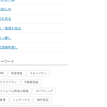
お知らせ
家を売る
街・地域を知る
引っ越し
賃貸物件探し
キーワード
外壁塗装
マネープラン
PR
ライフプラン
不動産投資
リフォーム料金の相場
ガーデニング
家電
シェアハウス
無印良品