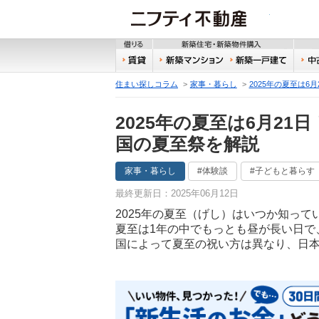
ニフティ
借りる
新築
賃貸
新築マンション
新築
住まい探しコラム
家事・暮らし
2025年の夏至は
2025年の夏至は6月2
国の夏至祭を解説
家事・暮らし
#体験談
#子どもと暮らす
最終更新日：2025年06月12日
2025年の夏至（げし）はいつか知って
夏至は1年の中でもっとも昼が長い日で
国によって夏至の祝い方は異なり、日