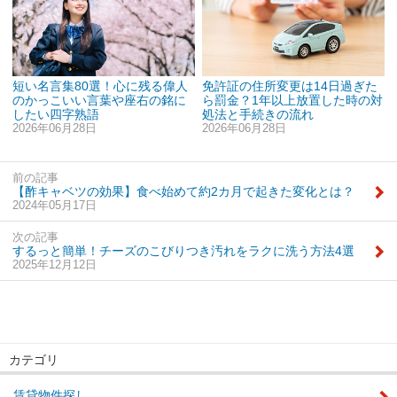
短い名言集80選！心に残る偉人
免許証の住所変更は14日過ぎた
のかっこいい言葉や座右の銘に
ら罰金？1年以上放置した時の対
したい四字熟語
処法と手続きの流れ
2026年06月28日
2026年06月28日
前の記事
【酢キャベツの効果】食べ始めて約2カ月で起きた変化とは？
2024年05月17日
次の記事
するっと簡単！チーズのこびりつき汚れをラクに洗う方法4選
2025年12月12日
カテゴリ
賃貸物件探し