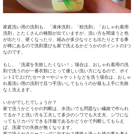
家庭洗い用の洗剤も、「液体洗剤」「粉洗剤」「おしゃれ着用
洗剤」とたくさんの種類が出ていますが、洗い方を間違うと色
が出たり、硬くなったり、縮みが多少なりとも出たりとする事
が稀にあるので洗剤選びも家で洗えるかどうかのポイントの1つ
なのです。
もし、「洗濯を失敗したくない！」場合は、おしゃれ着用の洗
剤で洗うのが一番衣類にとって優しい洗い方になるので、ポイ
ント1で上げたセーターやジャケットなどを洗う場合は、おしゃ
れ着洗い用の洗剤で且つ手洗いしてもらうのが最も上手に失敗
なく洗えます。
いかがでしたでしょうか？
家で洗うかどうかの判断は、水洗いでも問題ない繊維で作られ
てるか？と洗い方を工夫して多少のシワでも大丈夫、シワにな
ってもリカバリできる洋服であるかどうかで判断してもらえ
ば、洗濯での失敗が無くなります。
家で洗うかクリーニングに出すか？繊維と洗った後の事を考え