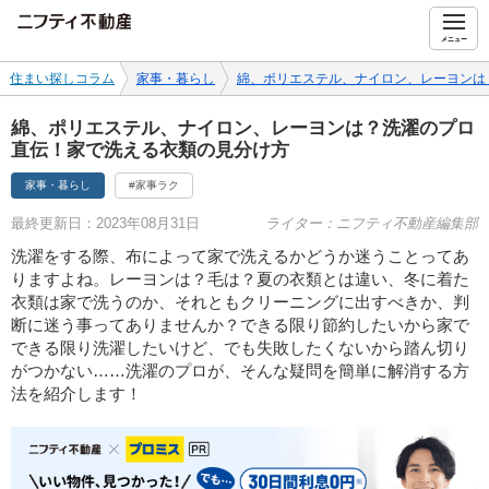
ニフティ不動産
メニュー
住まい探しコラム
家事・暮らし
綿、ポリエステル、ナイロン、レーヨンは
綿、ポリエステル、ナイロン、レーヨンは？洗濯のプロ
直伝！家で洗える衣類の見分け方
家事・暮らし
#家事ラク
最終更新日：2023年08月31日
ライター：ニフティ不動産編集部
洗濯をする際、布によって家で洗えるかどうか迷うことってあ
りますよね。レーヨンは？毛は？夏の衣類とは違い、冬に着た
衣類は家で洗うのか、それともクリーニングに出すべきか、判
断に迷う事ってありませんか？できる限り節約したいから家で
できる限り洗濯したいけど、でも失敗したくないから踏ん切り
がつかない……洗濯のプロが、そんな疑問を簡単に解消する方
法を紹介します！