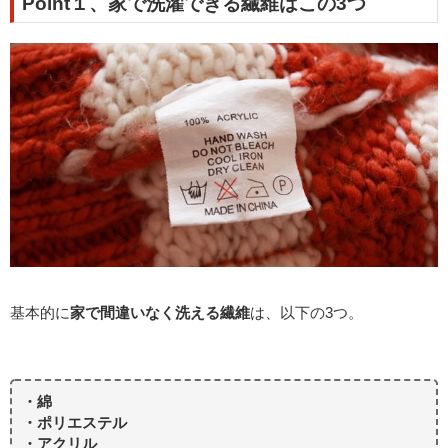
Point１、家で洗濯できる繊維はこの3つ
基本的に
家で間違いなく洗える繊維
は、以下の3つ。
・綿
・ポリエステル
・アクリル