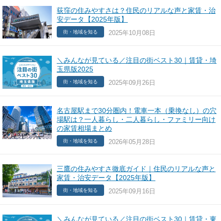
荻窪の住みやすさは？住民のリアルな声と家賃・治
安データ【2025年版】
2025年10月08日
街・地域を知る
＼みんなが見ている／注目の街ベスト30｜賃貸・埼
玉県版2025
2025年09月26日
街・地域を知る
名古屋駅まで30分圏内！電車一本（乗換なし）の穴
場駅は？一人暮らし・二人暮らし・ファミリー向け
の家賃相場まとめ
2026年05月28日
街・地域を知る
三鷹の住みやすさ徹底ガイド｜住民のリアルな声と
家賃・治安データ【2025年版】
2025年09月16日
街・地域を知る
＼みんなが見ている／注目の街ベスト30｜賃貸・東