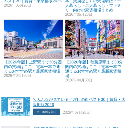
ベスト30｜賃貸・東京都版2026
本（乗換なし）の穴場駅は？一
2026年05月28日
人暮らし・二人暮らし・ファミ
リー向けの家賃相場まとめ
2026年05月28日
【2026年版】上野駅まで30分圏
【2026年版】秋葉原駅まで30分
内の穴場はここ！電車一本で通
圏内の穴場はここ！電車一本で
えるおすすめ駅と最新家賃相場
通えるおすすめ駅と最新家賃相
2026年04月30日
場
2026年04月30日
＼みんなが見ている／注目の街ベスト30｜賃貸・大
阪府版2026
2026年07月28日
街・地域を知る