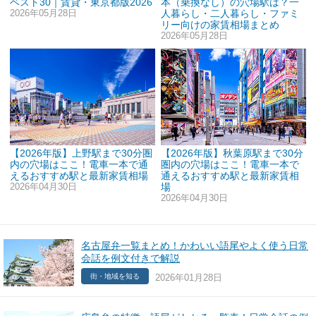
ベスト30｜賃貸・東京都版2026
本（乗換なし）の穴場駅は？一
2026年05月28日
人暮らし・二人暮らし・ファミ
リー向けの家賃相場まとめ
2026年05月28日
【2026年版】上野駅まで30分圏
【2026年版】秋葉原駅まで30分
内の穴場はここ！電車一本で通
圏内の穴場はここ！電車一本で
えるおすすめ駅と最新家賃相場
通えるおすすめ駅と最新家賃相
2026年04月30日
場
2026年04月30日
名古屋弁一覧まとめ！かわいい語尾やよく使う日常
会話を例文付きで解説
2026年01月28日
街・地域を知る