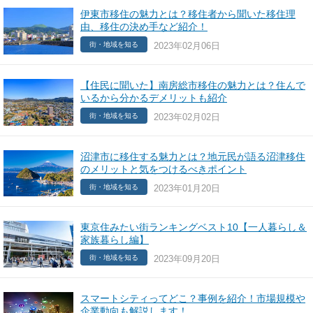
伊東市移住の魅力とは？移住者から聞いた移住理
由、移住の決め手など紹介！
2023年02月06日
街・地域を知る
【住民に聞いた】南房総市移住の魅力とは？住んで
いるから分かるデメリットも紹介
2023年02月02日
街・地域を知る
沼津市に移住する魅力とは？地元民が語る沼津移住
のメリットと気をつけるべきポイント
2023年01月20日
街・地域を知る
東京住みたい街ランキングベスト10【一人暮らし＆
家族暮らし編】
2023年09月20日
街・地域を知る
スマートシティってどこ？事例を紹介！市場規模や
企業動向も解説します！