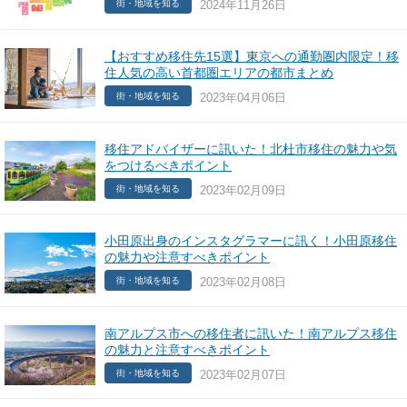
2024年11月26日
街・地域を知る
【おすすめ移住先15選】東京への通勤圏内限定！移
住人気の高い首都圏エリアの都市まとめ
2023年04月06日
街・地域を知る
移住アドバイザーに訊いた！北杜市移住の魅力や気
をつけるべきポイント
2023年02月09日
街・地域を知る
小田原出身のインスタグラマーに訊く！小田原移住
の魅力や注意すべきポイント
2023年02月08日
街・地域を知る
南アルプス市への移住者に訊いた！南アルプス移住
の魅力と注意すべきポイント
2023年02月07日
街・地域を知る