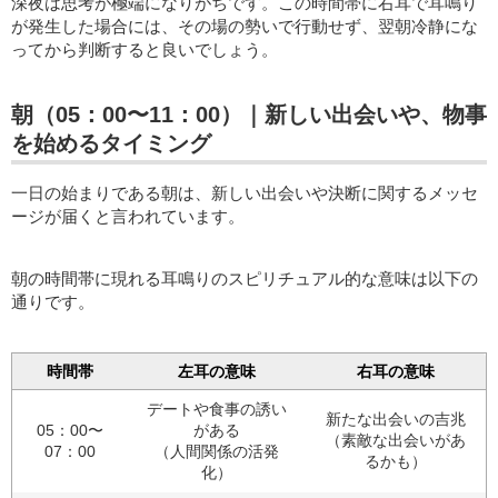
深夜は思考が極端になりがちです。この時間帯に右耳で耳鳴り
が発生した場合には、その場の勢いで行動せず、翌朝冷静にな
ってから判断すると良いでしょう。
朝（05：00〜11：00）｜新しい出会いや、物事
を始めるタイミング
一日の始まりである朝は、新しい出会いや決断に関するメッセ
ージが届くと言われています。
朝の時間帯に現れる耳鳴りのスピリチュアル的な意味は以下の
通りです。
時間帯
左耳の意味
右耳の意味
デートや食事の誘い
新たな出会いの吉兆
05：00〜
がある
（素敵な出会いがあ
07：00
（人間関係の活発
るかも）
化）