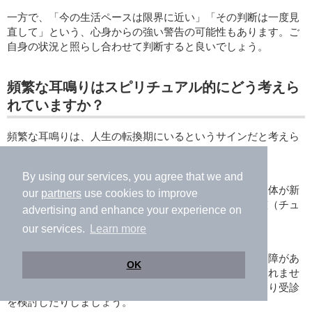
一方で、「今の生活ペースは限界に近い」「その判断は一度見
直して」という、心身からの強い警告の可能性もあります。ご
自身の状況と照らし合わせて判断すると良いでしょう。
頻繁な耳鳴りはスピリチュアル的にどう考えら
れていますか？
頻繁な耳鳴りは、人生の転換期にいるというサインだと考えら
れます。
By using our services, you agree that we and
ラジオの周波数を合わせ続けているときのように、心と体が新
our
partners
use cookies to improve
しい生活リズムや運気に馴染もうとして、つねに微調整（チュ
advertising and enhance your experience on
ーニング）をしている状態とも捉えられるのです。
our services.
Learn more
ただし、耳鳴りがあまりにも長期間続く場合や生活に支障があ
OK
る場合には、スピリチュアルな意味だけではないかもしれませ
ん。ストレスや聴覚疲労の可能性も疑い、休息を取ったり受診
を検討したりしましょう。