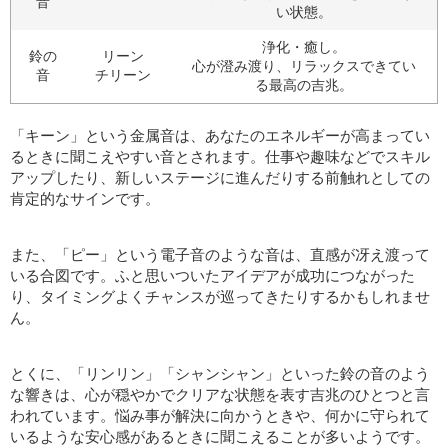
音
い状態。
浄化・癒し。
鈴の
リーン
心が澄み渡り、リラックスできてい
音
チリーン
る最高の吉兆。
「キーン」という金属音は、あなたのエネルギーが高まってい
るときに聞こえやすい音とされます。仕事や趣味などでスキル
アップしたり、新しいステージに進んだりする前触れとしての
肯定的なサインです。
また、「ピー」という電子音のような音は、直感が冴え渡って
いる合図です。ふと思いついたアイデアが成功につながった
り、タイミングよくチャンスが巡ってきたりするかもしれませ
ん。
とくに、「リンリン」「シャンシャン」といった鈴の音のよう
な響きは、心が穏やかでクリアな状態を表す吉兆のひとつと言
われています。悩み事が解決に向かうときや、何かに守られて
いるような安心感があるときに聞こえることが多いようです。