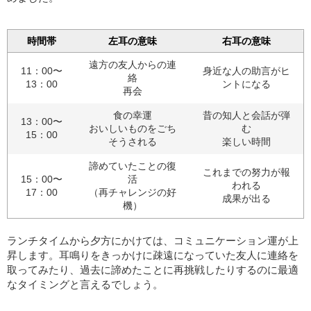
時間帯
左耳の意味
右耳の意味
遠方の友人からの連
11：00〜
身近な人の助言がヒ
絡
13：00
ントになる
再会
食の幸運
昔の知人と会話が弾
13：00〜
おいしいものをごち
む
15：00
そうされる
楽しい時間
諦めていたことの復
これまでの努力が報
15：00〜
活
われる
17：00
（再チャレンジの好
成果が出る
機）
ランチタイムから夕方にかけては、コミュニケーション運が上
昇します。耳鳴りをきっかけに疎遠になっていた友人に連絡を
取ってみたり、過去に諦めたことに再挑戦したりするのに最適
なタイミングと言えるでしょう。