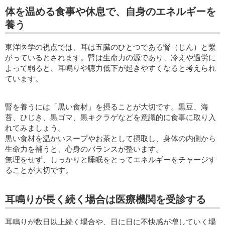
体を温める食事や休息で、自身のエネルギーを
養う
東洋医学の視点では、耳は五臓のひとつである腎（じん）と繋
がっているとされます。腎は生命力の源であり、冷えや過労に
よって弱ると、耳鳴りや聴力低下が起きやすくなると考えられ
ています。
腎を養うには「黒い食材」を摂ることが大切です。黒豆、海
苔、ひじき、黒ゴマ、黒キクラゲなどを意識的に食事に取り入
れてみましょう。
黒い食材を温かいスープやお茶として摂取し、身体の内側から
生命力を補うと、心身のバランスが整います。
無理をせず、しっかりと睡眠をとってエネルギーをチャージす
ることが大切です。
耳鳴りが長く続く場合は医療機関を受診する
耳鳴りが数日以上続く場合や、日に日に不快感が増していく場