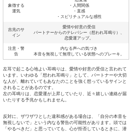
象徴する
・人間関係
運気
・直感
・スピリチュアルな感性
愛情や好意の受信
吉兆のサ
パートナーからのテレパシー（想われ耳鳴り）、
イン
恋愛運アップ。
注意・警
内なる声への気づき
告
本音を無視して無理している状態へのブレーキ。
左耳で起こる心地よい耳鳴りは、愛情や好意の受信と言われて
います。いわゆる「想われ耳鳴り」として、パートナーや大切
な人が、離れていてもあなたのことを強く想っているサインと
されることがあるのです。
左の耳鳴りは、恋愛運が上昇していたり、近々嬉しい連絡が届
いたりする予兆かもしれません。
反対に、ザワザワとした違和感がある場合は、「自分の本音を
無視しないで」という内なる警告の可能性があります。頭では
「やるべきだ」と思っていても、心が拒否しているときに、潜