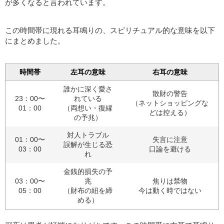
が多くなると言われています。
この時間帯に現れる耳鳴りの、スピリチュアル的な意味を以下
にまとめました。
時間帯
左耳の意味
右耳の意味
誰かに深く愛さ
散財の警告
23：00〜
れている
（ネットショッピングな
01：00
（両想い・復縁
どは控える）
の予兆）
対人トラブル
01：00〜
失言に注意
誤解が生じる恐
03：00
口論を避ける
れ
金銭的損失の予
03：00〜
兆
焦りは禁物
05：00
（財布の紐を締
今は動く時ではない
める）