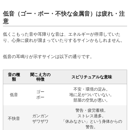
低音（ゴー・ボー・不快な金属音）は疲れ・注
意
低くこもった音や耳障りな音は、エネルギーが停滞していた
り、心身に疲れが溜まっていたりするサインかもしれません。
低音の耳鳴りが示すサインは以下の通りです。
音の種
聞こえ方の
スピリチュアルな意味
類
特徴
不安・環境の淀み。
ゴー
低音
地に足がついていない。
ボー
部屋の空気が悪い。
警告・疲労蓄積。
ガンガン
ストレス過多。
不快音
ザワザワ
「休みなさい」という身体からの
警告。