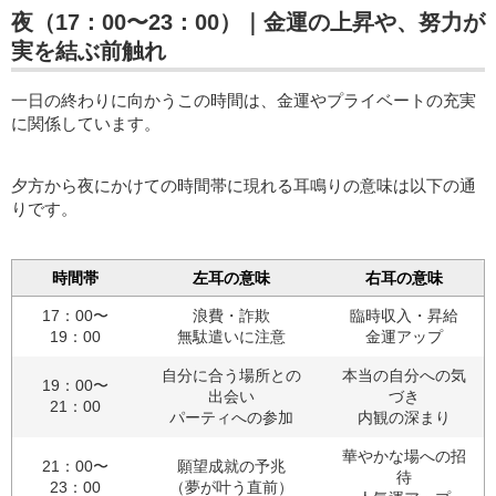
夜（17：00〜23：00）｜金運の上昇や、努力が
実を結ぶ前触れ
一日の終わりに向かうこの時間は、金運やプライベートの充実
に関係しています。
夕方から夜にかけての時間帯に現れる耳鳴りの意味は以下の通
りです。
時間帯
左耳の意味
右耳の意味
17：00〜
浪費・詐欺
臨時収入・昇給
19：00
無駄遣いに注意
金運アップ
自分に合う場所との
本当の自分への気
19：00〜
出会い
づき
21：00
パーティへの参加
内観の深まり
華やかな場への招
21：00〜
願望成就の予兆
待
23：00
（夢が叶う直前）