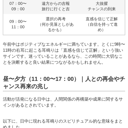
07：00〜
遠方からの吉報
大抜擢
09：00
旅行に行くと吉
チャンスの到来
選択の再考
直感を信じて正解
09：00〜
（何か見落としがあ
（自信を持って進
11：00
るかも）
め）
午前中はポジティブなエネルギーに満ちています。とくに9時〜
11時の右耳に起こる耳鳴りは「直感を信じて正解」という強い
サインです。迷っていることがあるなら、この時間に大切なこ
とを決断すると良い結果につながるかもしれません。
昼〜夕方（11：00〜17：00）｜人との再会やチ
ャンス再来の兆し
活動が活発になる日中は、人間関係の再構築や成果に関するサ
インがあるとされています。
以下に、日中に現れる耳鳴りのスピリチュアル的な意味をまと
めました。