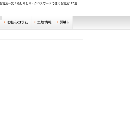
る言葉一覧！絵しりとり・クロスワードで使える言葉175選
調べる
お悩みコラム
土地情報
引越し
リサーチ
住みやすい街サーチ