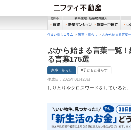
ニフティ
借りる
新築
賃貸
新築マンション
新築
住まい探しコラム
家事・暮らし
ぷから始まる言葉一
ぷから始まる言葉一覧！
る言葉175選
家事・暮らし
#子どもと暮らす
作成日：2026年01月23日
しりとりやクロスワードをしていると