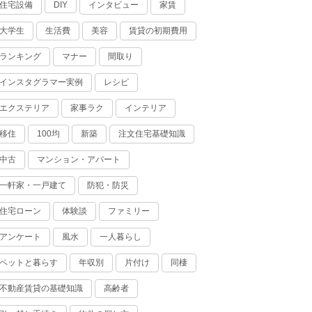
住宅設備
インタビュー
家賃
DIY
大学生
生活費
美容
賃貸の初期費用
ランキング
マナー
間取り
インスタグラマー実例
レシピ
エクステリア
家事ラク
インテリア
移住
100均
新築
注文住宅基礎知識
中古
マンション・アパート
一軒家・一戸建て
防犯・防災
住宅ローン
体験談
ファミリー
アンケート
風水
一人暮らし
ペットと暮らす
年収別
片付け
同棲
不動産賃貸の基礎知識
高齢者