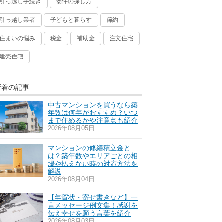
引っ越し手続き
物件の探し方
引っ越し業者
子どもと暮らす
節約
住まいの悩み
税金
補助金
注文住宅
建売住宅
新着の記事
中古マンションを買うなら築
年数は何年がおすすめ？いつ
まで住めるかや注意点も紹介
2026年08月05日
マンションの修繕積立金と
は？築年数やエリアごとの相
場や払えない時の対応方法を
解説
2026年08月04日
【年賀状・寄せ書きなど】一
言メッセージ例文集！感謝を
伝え幸せを願う言葉を紹介
2026年08月03日