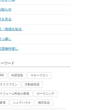
お知らせ
家を売る
街・地域を知る
引っ越し
賃貸物件探し
キーワード
外壁塗装
マネープラン
PR
ライフプラン
不動産投資
リフォーム料金の相場
ガーデニング
家電
シェアハウス
無印良品