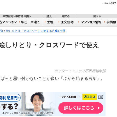
不動産
ぷから始ま
住宅・新築物件購入
中古住宅・中古物件購入
購入
建てる
一戸建て
中古マンション
中古一戸建て
土地
注文住宅
おうち
覧！絵しりとり・クロスワードで使える言葉175選
絵しりとり・クロスワードで使え
ライター：ニフティ不動産編集部
、ぱっと思い付かないことが多い「ぷから始まる言葉」。