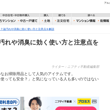
不動産
アル
住宅・新築物件購入
中古住宅・中古物件購入
購入
建てる
一戸建て
中古マンション
中古一戸建て
土地
注文住宅
おうち
は？油汚れや消臭に効く使い方と注意点を解説
汚れや消臭に効く使い方と注意点を
ライター：ニフティ不動産編集部
ルなお掃除用品として人気のアイテムです。
「使っても安全？」と気になっている人も多いのではない