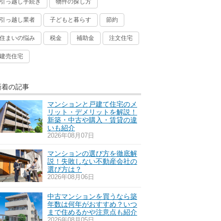
引っ越し手続き
物件の探し方
引っ越し業者
子どもと暮らす
節約
住まいの悩み
税金
補助金
注文住宅
建売住宅
新着の記事
マンションと戸建て住宅のメ
リット・デメリットを解説！
新築・中古や購入・賃貸の違
いも紹介
2026年08月07日
マンションの選び方を徹底解
説！失敗しない不動産会社の
選び方は？
2026年08月06日
中古マンションを買うなら築
年数は何年がおすすめ？いつ
まで住めるかや注意点も紹介
2026年08月05日