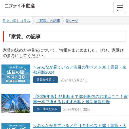
ニフティ不動産
メニュー
住まい探しコラム
「家賃」の記事
3ページ
「家賃」の記事
家賃の決め方や目安について、情報をまとめました。ぜひ、家選び
の参考にしてください。
＼みんなが見ている／注目の街ベスト30｜賃貸・京
都府版2024
2024年09月27日
賃貸物件探し
【2026年版】品川駅まで30分圏内の穴場はここ！電
車一本で通えるおすすめ駅と最新家賃相場
2026年04月30日
街・地域を知る
＼みんなが見ている／注目の街ベスト30｜賃貸・大