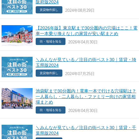
阪府版2024
2024年08月29日
賃貸物件探し
【2026年版】東京駅まで30分圏内の穴場はここ！電
車一本乗り換えなしの家賃が安い駅まとめ
2026年04月30日
街・地域を知る
＼みんなが見ている／注目の街ベスト30｜賃貸・埼
玉県版2024
2024年07月25日
賃貸物件探し
池袋駅まで30分圏内！電車一本で行ける穴場駅は？
一人暮らし・二人暮らし・ファミリー向けの家賃相
場まとめ
2026年04月30日
街・地域を知る
＼みんなが見ている／注目の街ベスト30｜賃貸・千
葉県版2024