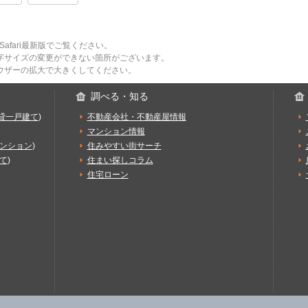
版／Safari最新版でご覧ください。
字サイズの変更ができない箇所がございます。
ウザーの拡大で大きくしてください。
調べる・知る
貸一戸建て
)
不動産会社・不動産屋情報
マンション情報
ンション
)
住みやすい街サーチ
て
)
住まい探しコラム
住宅ローン