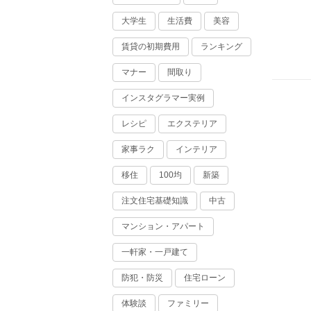
大学生
生活費
美容
賃貸の初期費用
ランキング
マナー
間取り
インスタグラマー実例
レシピ
エクステリア
家事ラク
インテリア
移住
100均
新築
注文住宅基礎知識
中古
マンション・アパート
一軒家・一戸建て
防犯・防災
住宅ローン
体験談
ファミリー