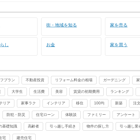
し
街・地域を知る
家を売る
暮らし
お金
家を買う
イフプラン
不動産投資
リフォーム料金の相場
ガーデニング
賃
大学生
生活費
美容
賃貸の初期費用
ランキング
テリア
家事ラク
インテリア
移住
100均
新築
注
防犯・防災
住宅ローン
体験談
ファミリー
アンケート
の基礎知識
高齢者
引っ越し手続き
物件の探し方
引っ越し業
住宅
建売住宅