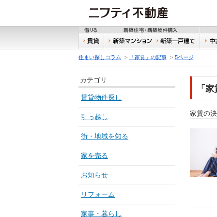
ニフティ
借りる
新築
賃貸
新築マンション
新築
住まい探しコラム
「家賃」の記事
5ページ
カテゴリ
「家
賃貸物件探し
家賃の決
引っ越し
街・地域を知る
家を売る
お知らせ
リフォーム
家事・暮らし