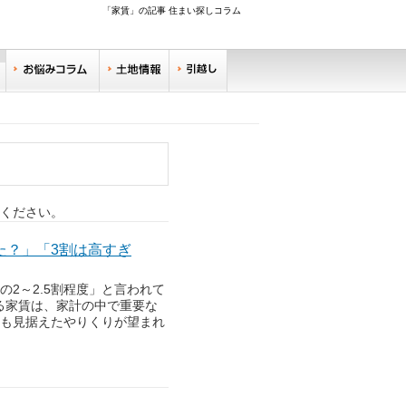
「家賃」の記事 住まい探しコラム
調べる
お悩みコラム
土地情報
引越し
リサーチ
住みやすい街サーチ
ください。
「同棲する時の家賃
た？」「3割は高すぎ
2～2.5割程度」と言われて
る家賃は、家計の中で重要な
とも見据えたやりくりが望まれ
一人暮らしの家賃交