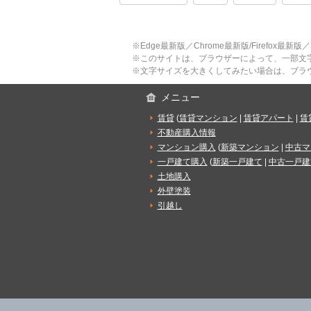
※Edge最新版／Chrome最新版/Firefox最新
※このサイトは、ブラウザーによって、一部文
※文字サイズを大きくしてみたい場合は、ブラ
メニュー
賃貸
(
賃貸マンション
|
賃貸アパート
|
賃
不動産購入情報
マンション購入
(
新築マンション
|
中古マ
一戸建て購入
(
新築一戸建て
|
中古一戸建
土地購入
外壁塗装
引越し