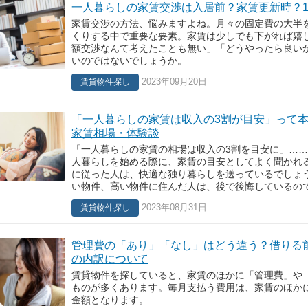
一人暮らしの家賃交渉は入居前？家賃更新時？1
家賃交渉の方法、悩みますよね。月々の固定費の大半
くりする中で重要な要素。家賃は少しでも下がれば嬉
額交渉なんて考えたことも無い」「どうやったら良い
いのではないでしょうか。
2023年09月20日
賃貸物件探し
「一人暮らしの家賃は収入の3割が目安」って本
家賃相場・体験談
「一人暮らしの家賃の相場は収入の3割を目安に」…
人暮らしを始める際に、家賃の目安としてよく聞かれ
に従った人は、快適な独り暮らしを送っているでしょ
い物件、高い物件に住んだ人は、後で後悔しているの
2023年08月31日
賃貸物件探し
管理費の「あり」「なし」はどう違う？借りる
の内訳について
賃貸物件を探していると、家賃のほかに「管理費」や
ものが多くあります。毎月支払う費用は、家賃のほか
金額となります。