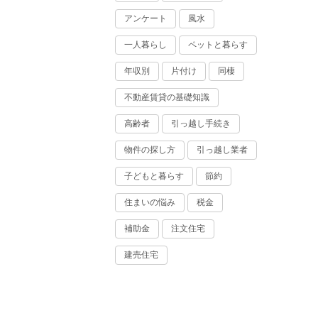
アンケート
風水
一人暮らし
ペットと暮らす
年収別
片付け
同棲
不動産賃貸の基礎知識
高齢者
引っ越し手続き
物件の探し方
引っ越し業者
子どもと暮らす
節約
住まいの悩み
税金
補助金
注文住宅
建売住宅