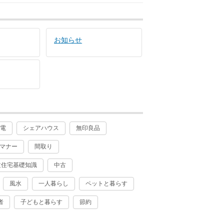
お知らせ
家電
シェアハウス
無印良品
マナー
間取り
文住宅基礎知識
中古
風水
一人暮らし
ペットと暮らす
者
子どもと暮らす
節約