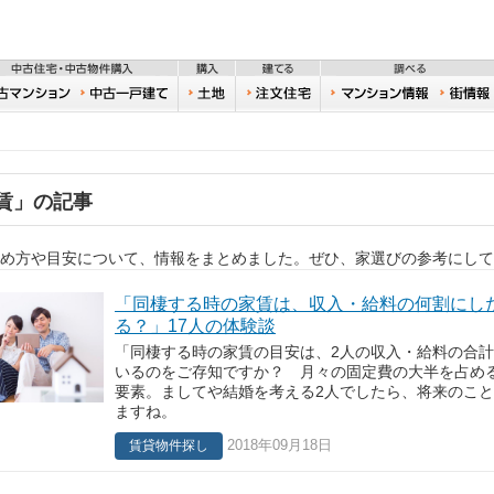
不動産
住宅・新築物件購入
中古住宅・中古物件購入
購入
建てる
一戸建て
中古マンション
中古一戸建て
土地
注文住宅
おうち
賃」の記事
め方や目安について、情報をまとめました。ぜひ、家選びの参考にして
「同棲する時の家賃は、収入・給料の何割にし
る？」17人の体験談
「同棲する時の家賃の目安は、2人の収入・給料の合計の
いるのをご存知ですか？ 月々の固定費の大半を占め
要素。ましてや結婚を考える2人でしたら、将来のこ
ますね。
2018年09月18日
賃貸物件探し