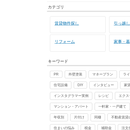
カテゴリ
賃貸物件探し
引っ越
リフォーム
家事・
キーワード
外壁塗装
マネープラン
ラ
PR
住宅設備
インタビュー
家
DIY
インスタグラマー実例
レシピ
エクス
マンション・アパート
一軒家・一戸建て
年収別
片付け
同棲
不動産賃貸
住まいの悩み
税金
補助金
注文