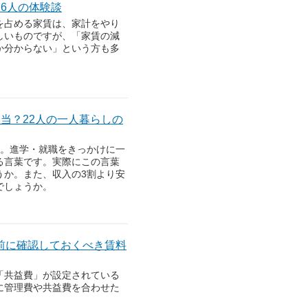
6人の体験談
を占める家賃は、家計をやり
しいものですが、「家賃の減
か分からない」という方も多
「一人暮らしの家賃
当？22人の一人暮らしの
…。進学・就職をきっかけに一
る言葉です。実際にこの言葉
うか。また、収入の3割より安
でしょうか。
管理費の「あり」
前に確認しておくべき賃料
「共益費」が設定されている
に管理費や共益費を合わせた