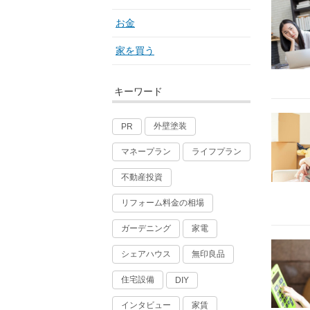
お金
家を買う
キーワード
外壁塗装
PR
マネープラン
ライフプラン
不動産投資
リフォーム料金の相場
ガーデニング
家電
シェアハウス
無印良品
住宅設備
DIY
インタビュー
家賃