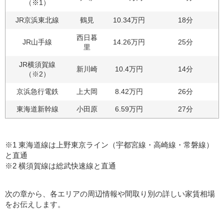
（※1）
JR京浜東北線
鶴見
10.34万円
18分
西日暮
JR山手線
14.26万円
25分
里
JR横須賀線
新川崎
10.4万円
14分
（※2）
京浜急行電鉄
上大岡
8.42万円
26分
東海道新幹線
小田原
6.59万円
27分
※1 東海道線は上野東京ライン（宇都宮線・高崎線・常磐線）
と直通
※2 横須賀線は総武快速線と直通
次の章から、各エリアの周辺情報や間取り別の詳しい家賃相場
をお伝えします。