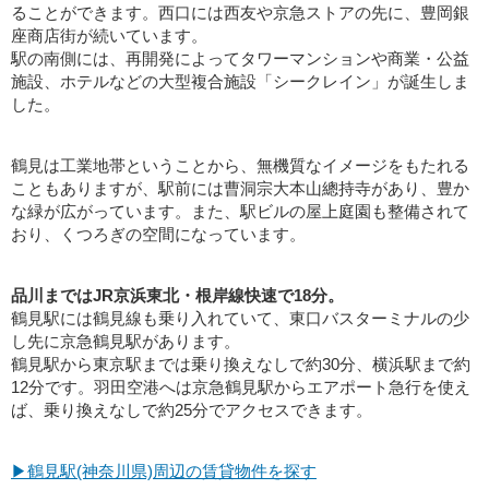
ることができます。西口には西友や京急ストアの先に、豊岡銀
座商店街が続いています。
駅の南側には、再開発によってタワーマンションや商業・公益
施設、ホテルなどの大型複合施設「シークレイン」が誕生しま
した。
鶴見は工業地帯ということから、無機質なイメージをもたれる
こともありますが、駅前には曹洞宗大本山總持寺があり、豊か
な緑が広がっています。また、駅ビルの屋上庭園も整備されて
おり、くつろぎの空間になっています。
品川まではJR京浜東北・根岸線快速で18分。
鶴見駅には鶴見線も乗り入れていて、東口バスターミナルの少
し先に京急鶴見駅があります。
鶴見駅から東京駅までは乗り換えなしで約30分、横浜駅まで約
12分です。羽田空港へは京急鶴見駅からエアポート急行を使え
ば、乗り換えなしで約25分でアクセスできます。
▶鶴見駅(神奈川県)周辺の賃貸物件を探す