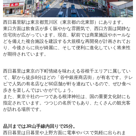
西日暮里駅は東京都荒川区（東京都の北東部）にあります。
東口方面は飲食店が多く賑やかな雰囲気で、西口方面は閑静な
住宅街が広がっています。現在、駅前では商業施設やホールな
どを備えた複合施設を建設する大規模な再開発が計画されてお
り、今後さらに街が綺麗に、そして便利に進化していく将来性
が期待されています。
西日暮里は東京の下町情緒を味わえる谷根千エリアに属してい
て、駅から徒歩8分ほどの「谷中銀座商店街」が有名です。テレ
ビで人気の有名店など60店舗が軒を連ねているので、ぜひ食べ
歩きを楽しんではいかがでしょう。
また、東京十社の一つである根津神社は、国の重要文化財にも
指定されています。つつじの名所でもあり、たくさんの観光客
が訪れる場所です。
品川まではJR山手線内回りで25分。
西日暮里は日暮里や上野方面に電車やバスで気軽に出られま