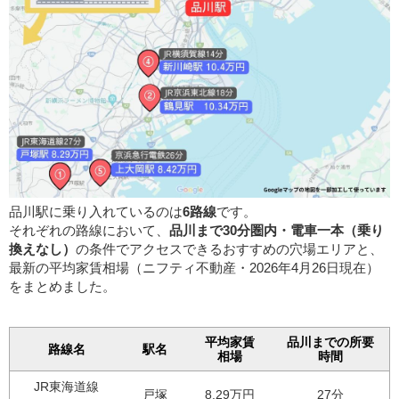
品川駅に乗り入れているのは
6路線
です。
それぞれの路線において、
品川まで30分圏内・電車一本（乗り
換えなし）
の条件でアクセスできるおすすめの穴場エリアと、
最新の平均家賃相場（ニフティ不動産・2026年4月26日現在）
をまとめました。
平均家賃
品川までの所要
路線名
駅名
相場
時間
JR東海道線
戸塚
8.29万円
27分