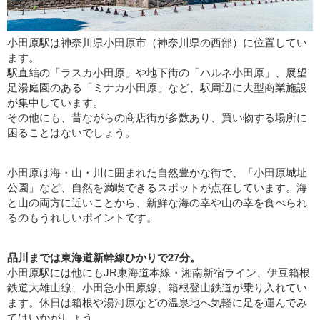
小田原駅は神奈川県小田原市（神奈川県の西部）に位置してい
ます。
駅直結の「ラスカ小田原」や地下街の「ハルネ小田原」、展望
足湯庭園のある「ミナカ小田原」など、駅周辺に大型商業施設
が集中しています。
その他にも、昔ながらの商店街が多数あり、買い物する場所に
困ることはないでしょう。
小田原は海・山・川に囲まれた自然豊かな街で、「小田原城址
公園」など、自然を満喫できるスポットが点在しています。海
と山の両方に近いことから、新鮮な海の幸や山の幸を食べられ
るのもうれしいポイントです。
品川までは東海道新幹線ひかりで27分。
小田原駅には他にもJR東海道本線・湘南新宿ライン、伊豆箱根
鉄道大雄山線、小田急小田原線、箱根登山鉄道が乗り入れてい
ます。休日は箱根や湯河原などの温泉地へ気軽に足を運んでみ
てはいかがしょう。