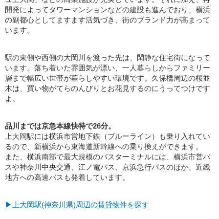
開発によってタワーマンションなどの建設も進んでおり、横浜
の副都心としてますます活気づき、街のブランド力が高まって
います。
駅の東側や西側の大岡川を渡った先は、閑静な住宅街になって
います。落ち着いた雰囲気が漂い、一人暮らしからファミリー
層まで幅広い世帯が暮らしやすい環境です。久保橋周辺の桜並
木は、買い物がてらのんびりとお花見するのにうってつけです
よ。
品川までは京急本線快特で26分。
上大岡駅には横浜市営地下鉄（ブルーライン）も乗り入れてい
るので、新横浜から東海道新幹線への乗り換えができます。
また、横浜南部で最大規模のバスターミナルには、横浜市営バ
スや神奈川中央交通、江ノ電バス、京浜急行バスのほか、近畿
地方への高速バスも発着しています。
▶上大岡駅(神奈川県)周辺の賃貸物件を探す