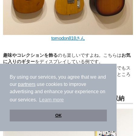
tomodon818さん
趣味やコレクションを飾る
のも楽しいですよね。こちらは
お気
に入りのギター
をディスプレイしている例です。
耐荷重には気をつける必要がありますが、大きめのものでもス
ッキリ飾ることができるのが、ピクチャーレールの良いところ
By using our services, you agree that we and
です。
our
partners
use cookies to improve
advertising and enhance your experience on
ピクチャーレールで子供グッズを見せて収納
our services.
Learn more
OK