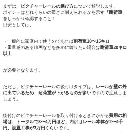
まずは、
ピクチャーレールの選び方
について解説します。
ポイントはどれくらいの重さに耐えられるかを示す
「耐荷重」
をしっかり確認すること！
目安としては、
・一般的に家庭内で使うのであれば
耐荷重10〜15キロ
・重量感のある絵画などを多めに飾りたい場合は
耐荷重20キロ
以上
が必要となります。
ただし、ピクチャーレールの後付けタイプは、
レールが壁の外
に出ているため、耐荷重が下がるものが多い
ですので注意しま
しょう。
後付けのピクチャーレールを取り付けるときにかかる
費用の相
場は、トータルで3〜4万円ほど
。内訳は
レール本体が2〜4千
円、設置工事が3万円
くらいです。