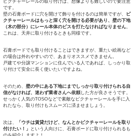
ピクチャーレールの取り付けは、想像よりも難しいので要注意
です。
壁の石膏ボードに穴を開けて飾りを付けるのは簡単ですが、
ピ
クチャーレールはもっと深く穴を開ける必要があり、壁の下地
（木の部分）にレール本体のビスを打たなければなりません
。
これは、天井に取り付けるときも同様です。
石膏ボードでも取り付けることはできますが、重たい絵画など
の場合は外れやすいので、あまりオススメできません。
戸建てや分譲マンションに住んでいる人であれば、しっかり取
り付けて安全に長く使いたいですよね。
そのため、
壁の中にある下地にまでしっかり取り付けられる自
信がなければ、迷わず業者さんへ依頼
した方が良さそうです。
せっかく人気のTOSOなどで素敵なピクチャーレールを手に入
れたなら、取り付けもスムーズに済ませましょう。
次は、
「ウチは賃貸だけど、なんとかピクチャーレールを取り
付けたい！」
という人向けに、石膏ボードに取り付けられるも
のを紹介しますよ！