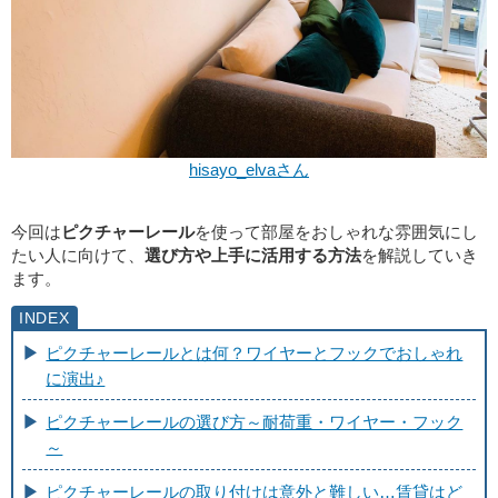
hisayo_elvaさん
今回は
ピクチャーレール
を使って部屋をおしゃれな雰囲気にし
たい人に向けて、
選び方や上手に活用する方法
を解説していき
ます。
ピクチャーレールとは何？ワイヤーとフックでおしゃれ
に演出♪
ピクチャーレールの選び方～耐荷重・ワイヤー・フック
～
ピクチャーレールの取り付けは意外と難しい…賃貸はど