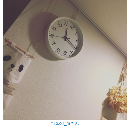
f.l.o.o.r_mさん