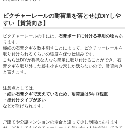
ピクチャーレールの耐荷量を落とせばDIYしや
すい【賃貸向き】
ピクチャーレールの中には、
石膏ボードに付ける専用の物
もあ
ります。
極細の石膏クギを数本刺すことによって、ピクチャーレールを
取り付けられるくらいの強度を保つ仕組みです。
こちらはDIYが得意な人なら簡単に取り付けることができ、石
膏クギを取り外した跡も小さな穴しか残らないので、賃貸向き
と言えます。
注意点としては、
・細い石膏クギで支えているため、耐荷重は5キロ程度
・壁付けタイプが多い
などが挙げられます。
戸建てや分譲マンションの場合と違って少し制限はあります
が、どうしてもピクチャーレールを使いたい人は検討してみて