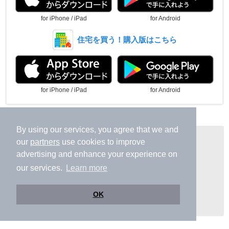
for iPhone / iPad
for Android
住宅を買う！購入版はこちら
for iPhone / iPad
for Android
By using our services, you agree that we and
関連サービス
our
partners
use cookies to improve
ニフティ不動産 新築マンション購入
advertising and enhance your experience on
ニフティ不動産 中古マンション購入
our services.
Learn more
ニフティ不動産 新築一戸建て・一軒家購入
ニフティ不動産 中古一戸建て・一軒家購入
ニフティ不動産 土地購入
OK
ニフティ不動産 賃貸物件