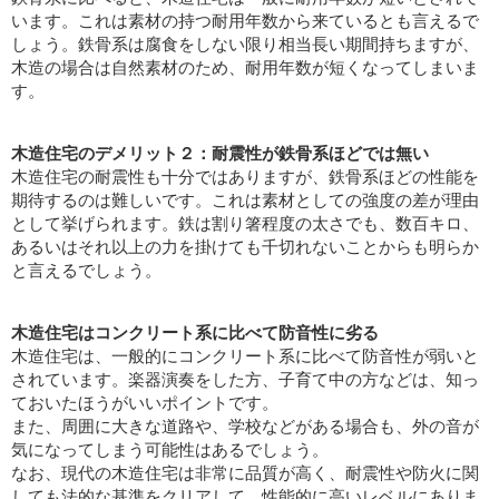
います。これは素材の持つ耐用年数から来ているとも言えるで
しょう。鉄骨系は腐食をしない限り相当長い期間持ちますが、
木造の場合は自然素材のため、耐用年数が短くなってしまいま
す。
木造住宅のデメリット２：耐震性が鉄骨系ほどでは無い
木造住宅の耐震性も十分ではありますが、鉄骨系ほどの性能を
期待するのは難しいです。これは素材としての強度の差が理由
として挙げられます。鉄は割り箸程度の太さでも、数百キロ、
あるいはそれ以上の力を掛けても千切れないことからも明らか
と言えるでしょう。
木造住宅はコンクリート系に比べて防音性に劣る
木造住宅は、一般的にコンクリート系に比べて防音性が弱いと
されています。楽器演奏をした方、子育て中の方などは、知っ
ておいたほうがいいポイントです。
また、周囲に大きな道路や、学校などがある場合も、外の音が
気になってしまう可能性はあるでしょう。
なお、現代の木造住宅は非常に品質が高く、耐震性や防火に関
しても法的な基準をクリアして、性能的に高いレベルにありま