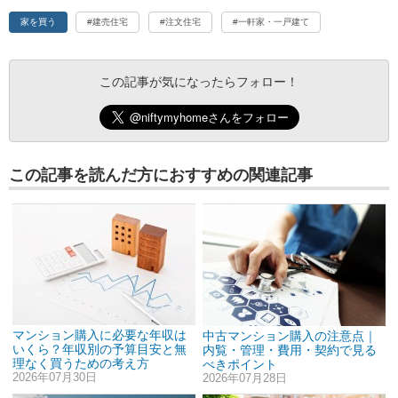
家を買う
#建売住宅
#注文住宅
#一軒家・一戸建て
この記事が気になったらフォロー！
この記事を読んだ方におすすめの関連記事
マンション購入に必要な年収は
中古マンション購入の注意点｜
いくら？年収別の予算目安と無
内覧・管理・費用・契約で見る
理なく買うための考え方
べきポイント
2026年07月30日
2026年07月28日