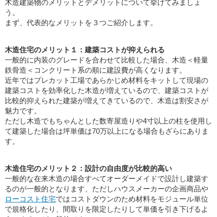
木造建築物のメリットとデメリットについて挙げてみましょ
う。
まず、代表的なメリットを３つご紹介します。
木造住宅のメリット１：建築コストが抑えられる
一般的に内装のグレードを合わせて比較した場合、木造＜軽量
鉄骨造＜コンクリート系の順に建設費が高くなります。
近年ではプレカット工場であらかじめ材料をキットして現場の
建築コストを効率化した木造が増えているので、建築コストが
比較的抑えられた建築が増えてきているので、木造は割安さが
魅力です。
ただし木造でもちゃんとした数寄屋造りや4寸以上の柱を使用し
て建築した場合は坪単価は70万以上になる場合もざらにありま
す。
木造住宅のメリット２：設計の自由度が比較的高い
一般的な在来木造の場合すべてオーダーメイドで設計し建築す
るのが一般的となります、ただしハウスメーカーの企画商品や
ローコスト住宅
ではコストダウンのため材料をモジュール単位
で規格化したり、間取りを限定したりして単価を引き下げるよ