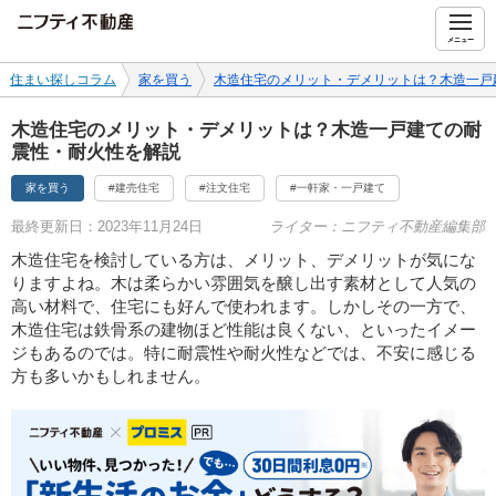
ニフティ不動産
メニュー
住まい探しコラム
家を買う
木造住宅のメリット・デメリットは？木造一戸
木造住宅のメリット・デメリットは？木造一戸建ての耐
震性・耐火性を解説
家を買う
#建売住宅
#注文住宅
#一軒家・一戸建て
最終更新日：2023年11月24日
ライター：ニフティ不動産編集部
木造住宅を検討している方は、メリット、デメリットが気にな
りますよね。木は柔らかい雰囲気を醸し出す素材として人気の
高い材料で、住宅にも好んで使われます。しかしその一方で、
木造住宅は鉄骨系の建物ほど性能は良くない、といったイメー
ジもあるのでは。特に耐震性や耐火性などでは、不安に感じる
方も多いかもしれません。