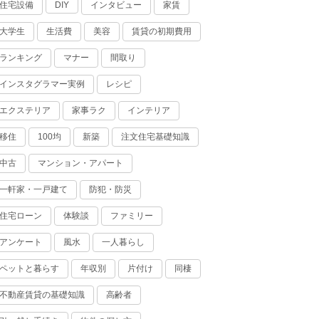
住宅設備
インタビュー
家賃
DIY
大学生
生活費
美容
賃貸の初期費用
ランキング
マナー
間取り
インスタグラマー実例
レシピ
エクステリア
家事ラク
インテリア
移住
100均
新築
注文住宅基礎知識
中古
マンション・アパート
一軒家・一戸建て
防犯・防災
住宅ローン
体験談
ファミリー
アンケート
風水
一人暮らし
ペットと暮らす
年収別
片付け
同棲
不動産賃貸の基礎知識
高齢者