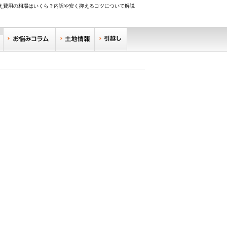
え費用の相場はいくら？内訳や安く抑えるコツについて解説
調べる
お悩みコラム
土地情報
引越し
リサーチ
住みやすい街サーチ