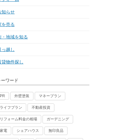
お知らせ
家を売る
街・地域を知る
引っ越し
賃貸物件探し
キーワード
外壁塗装
マネープラン
PR
ライフプラン
不動産投資
リフォーム料金の相場
ガーデニング
家電
シェアハウス
無印良品