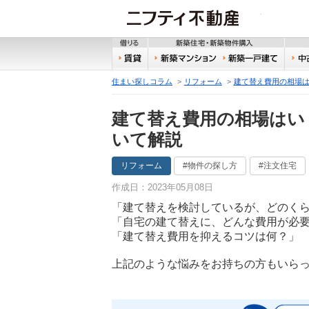
ニフティ
借りる
新築
賃貸
新築マンション
新築
住まい探しコラム
リフォーム
建て替え費用の相場
建て替え費用の相場はい
いて解説
リフォーム
#物件の探し方
#注文住宅
作成日：2023年05月08日
「建て替えを検討しているが、どのく
「自宅の建て替えに、どんな費用が必
「建て替え費用を抑えるコツは何？」
上記のような悩みをお持ちの方もいら