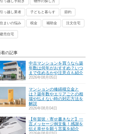
引っ越し手続き
物件の探し方
引っ越し業者
子どもと暮らす
節約
住まいの悩み
税金
補助金
注文住宅
建売住宅
新着の記事
中古マンションを買うなら築
年数は何年がおすすめ？いつ
まで住めるかや注意点も紹介
2026年08月05日
マンションの修繕積立金と
は？築年数やエリアごとの相
場や払えない時の対応方法を
解説
2026年08月04日
【年賀状・寄せ書きなど】一
言メッセージ例文集！感謝を
伝え幸せを願う言葉を紹介
2026年08月03日