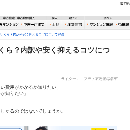
不動産
建て替
住宅・新築物件購入
中古住宅・中古物件購入
購入
建てる
一戸建て
中古マンション
中古一戸建て
土地
注文住宅
おうち
はいくら？内訳や安く抑えるコツについて解説
くら？内訳や安く抑えるコツにつ
ライター：ニフティ不動産編集部
らい費用がかかるか知りたい」
要か知りたい」
っしゃるのではないでしょうか。